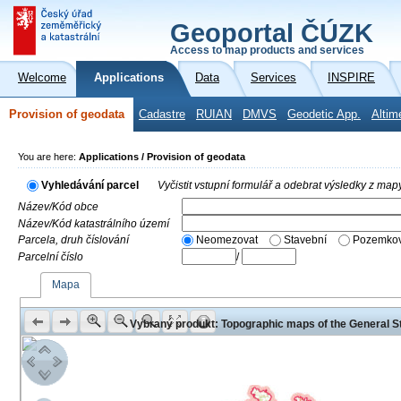
Geoportal ČÚZK
Access to map products and services
Welcome
Applications
Data
Services
INSPIRE
Provision of geodata
Cadastre
RUIAN
DMVS
Geodetic App.
Altim
You are here:
Applications / Provision of geodata
Vyhledávání parcel
Vyčistit vstupní formulář a odebrat výsledky z map
Název/Kód obce
Název/Kód katastrálního území
Parcela, druh číslování
Neomezovat
Stavební
Pozemkov
Parcelní číslo
/
Mapa
Vybraný produkt: Topographic maps of the General St