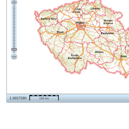
1:3657590
100 km