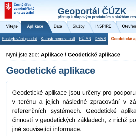
Geoportál ČÚZK
přístup k mapovým produktům a službám res
Vítejte
Aplikace
Data
Služby
INSPIRE
Otevřen
Poskytování geodat
Katastr nemovitostí
RÚIAN
DMVS
Geodetické a
Nyní jste zde:
Aplikace / Geodetické aplikace
Geodetické aplikace
Geodetické aplikace jsou určeny pro podpor
v terénu a jejich následné zpracování v z
referenčních systémech. Geodetické aplik
činností v geodetických základech, z nichž po
jiné související informace.