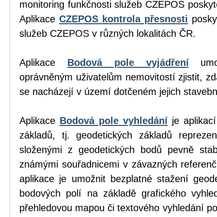
monitoring funkčnosti služeb CZEPOS poskyt
Aplikace
CZEPOS kontrola přesnosti
poskyt
služeb CZEPOS v různých lokalitách ČR.
Aplikace
Bodová pole vyjádření
umož
oprávněným uživatelům nemovitostí zjistit, z
se nacházejí v území dotčeném jejich stavební
Aplikace
Bodová pole vyhledání
je aplikací
základů, tj. geodetických základů repreze
složenými z geodetických bodů pevně stab
známými souřadnicemi v závazných referen
aplikace je umožnit bezplatné stažení geod
bodových polí na základě grafického vyhl
přehledovou mapou či textového vyhledání p