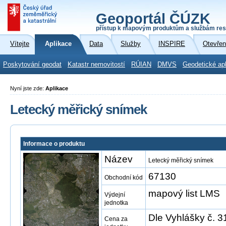
Geoportál ČÚZK
přístup k mapovým produktům a službám res
Vítejte
Aplikace
Data
Služby
INSPIRE
Otevřen
Poskytování geodat
Katastr nemovitostí
RÚIAN
DMVS
Geodetické ap
Nyní jste zde:
Aplikace
Letecký měřický snímek
Informace o produktu
Název
Letecký měřický snímek
67130
Obchodní kód
mapový list LMS
Výdejní
jednotka
Dle Vyhlášky č. 3
Cena za