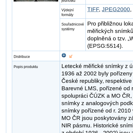
jednotku
TIFF
,
JPEG2000
Výdejní
formáty
Pro přibližnou lok
Souřadnicové
systémy
měřických snímků
doplněná o tzv. „W
(EPSG:5514).
Distribuce
Letecké měřické snímky z ú
Popis produktu
1936 až 2002 byly pořízeny
České republiky, respektive
Barevné LMS, pořízené od r
spolupráci ČÚZK a MO ČR, j
snímky z analogových podkl
snímky pořízené od r. 2010
MO ČR jsou poskytovány z
NIR pásmu. Historické snímk
z období 1936 - 2002) jsou