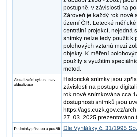
postupně, v závislosti na po
Zároveň je každý rok nově
území ČR. Letecké měřické
centrální projekcí, nejedná 
snímky nelze tedy použít k
polohových vztahů mezi zo
objekty. K měření polohový
použity s využitím speciáln
metod.
Historické snímky jsou zpří
Aktualizační cyklus - stav
aktualizace
závislosti na postupu digita
rok nově snímkována cca 1
dostupnosti snímků jsou uve
https://ags.cuzk.gov.cz/arch
27. 03. 2025 prezentováno
Dle Vyhlášky č. 31/1995 Sb
Podmínky přístupu a použití