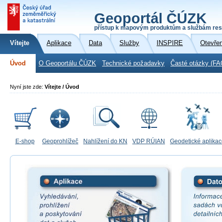
Geoportál ČÚZK
přístup k mapovým produktům a službám res
Vítejte
Aplikace
Data
Služby
INSPIRE
Otevře
Úvod
O Geoportálu ČÚZK
Technické požadavky
Časté otázky (FA
Nyní jste zde:
Vítejte / Úvod
E-shop
Geoprohlížeč
Nahlížení do KN
VDP RÚIAN
Geodetické aplika