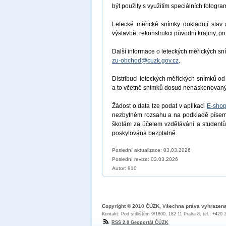
být použity s využitím speciálních fotogr
Letecké měřické snímky dokladují stav a
výstavbě, rekonstrukci původní krajiny, p
Další informace o leteckých měřických sní
zu-obchod@cuzk.gov.cz
.
Distribuci leteckých měřických snímků od
a to včetně snímků dosud nenaskenovan
Žádost o data lze podat v aplikaci
E-shop
nezbytném rozsahu a na podkladě písemn
školám za účelem vzdělávání a studentů
poskytována bezplatně.
Poslední aktualizace: 03.03.2026
Poslední revize:
03.03.2026
Autor: 910
Copyright © 2010 ČÚZK, Všechna práva vyhrazen
Kontakt: Pod sídlištěm 9/1800, 182 11 Praha 8, tel.: +420
RSS 2.0 Geoportál ČÚZK