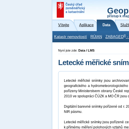
Geop
přístup k ma
Vítejte
Aplikace
Data
Služ
®
Katastr nemovitostí
RÚIAN
ZABAGED
-
Nyní jste zde:
Data / LMS
Letecké měřické sním
Letecké měřické snímky jsou archivova
geografického a hydrometeorologického
pořízeny Ministerstvem obrany České repu
2010 ve spolupráci ČÚZK a MO ČR jsou d
Digitální barevné snímky pořízené od r.
NIR pásmu.
Letecké měřické snímky jsou pořízené cent
k přímému měření polohových vztahů mez