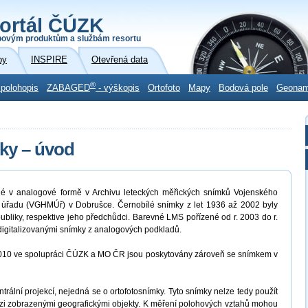
ortál ČÚZK
povým produktům a službám resortu
by
INSPIRE
Otevřená data
®
 polohopis
ZABAGED
- výškopis
Ortofoto
Mapy
Bodová pole
Geona
ky – úvod
né v analogové formě v Archivu leteckých měřických snímků Vojenského
 úřadu (VGHMÚř) v Dobrušce. Černobílé snímky z let 1936 až 2002 byly
bliky, respektive jeho předchůdci. Barevné LMS pořízené od r. 2003 do r.
igitalizovanými snímky z analogových podkladů.
 2010 ve spolupráci ČÚZK a MO ČR jsou poskytovány zároveň se snímkem v
rální projekcí, nejedná se o ortofotosnímky. Tyto snímky nelze tedy použít
i zobrazenými geografickými objekty. K měření polohových vztahů mohou