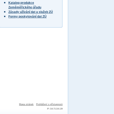
Katalog produkce
Zeměměřického úřadu
Zásady užívání dat a služeb ZÚ
Formy poskytování dat ZÚ
Mapa stránek
Prohlášení o přístupnosti
IP: 216.73.216.139