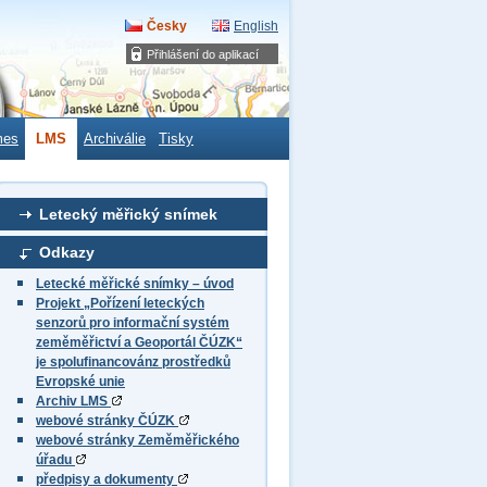
Česky
English
Přihlášení do aplikací
mes
LMS
Archiválie
Tisky
Letecký měřický snímek
Odkazy
Letecké měřické snímky – úvod
Projekt „Pořízení leteckých
senzorů pro informační systém
zeměměřictví a Geoportál ČÚZK“
je spolufinancovánz prostředků
Evropské unie
Archiv LMS
webové stránky ČÚZK
webové stránky Zeměměřického
úřadu
předpisy a dokumenty