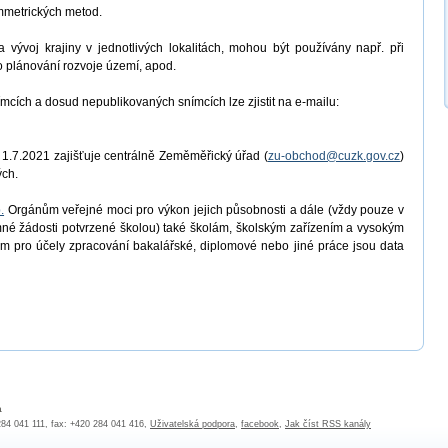
ammetrických metod.
 vývoj krajiny v jednotlivých lokalitách, mohou být používány např. při
ro plánování rozvoje území, apod.
mcích a dosud nepublikovaných snímcích lze zjistit na e-mailu:
 1.7.2021 zajišťuje centrálně Zeměměřický úřad (
zu-obchod@cuzk.gov.cz
)
ých.
.
Orgánům veřejné moci pro výkon jejich působnosti a dále (vždy pouze v
é žádosti potvrzené školou) také školám, školským zařízením a vysokým
m pro účely zpracování bakalářské, diplomové nebo jiné práce jsou data
a
 284 041 111, fax: +420 284 041 416,
Uživatelská podpora
,
facebook
,
Jak číst RSS kanály