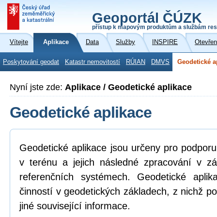
Geoportál ČÚZK
přístup k mapovým produktům a službám res
Vítejte
Aplikace
Data
Služby
INSPIRE
Otevřen
Poskytování geodat
Katastr nemovitostí
RÚIAN
DMVS
Geodetické a
Nyní jste zde:
Aplikace / Geodetické aplikace
Geodetické aplikace
Geodetické aplikace jsou určeny pro podpor
v terénu a jejich následné zpracování v z
referenčních systémech. Geodetické aplik
činností v geodetických základech, z nichž po
jiné související informace.