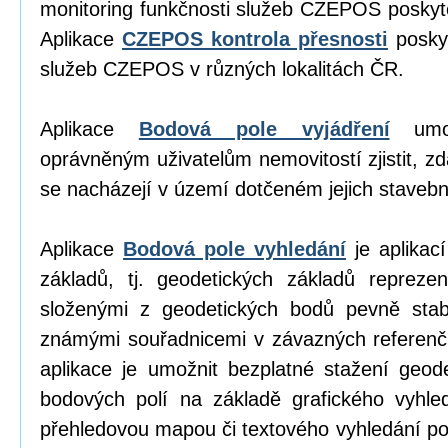
monitoring funkčnosti služeb CZEPOS poskyt
Aplikace
CZEPOS kontrola přesnosti
poskyt
služeb CZEPOS v různých lokalitách ČR.
Aplikace
Bodová pole vyjádření
umož
oprávněným uživatelům nemovitostí zjistit, z
se nacházejí v území dotčeném jejich stavební
Aplikace
Bodová pole vyhledání
je aplikací
základů, tj. geodetických základů repreze
složenými z geodetických bodů pevně stab
známými souřadnicemi v závazných referen
aplikace je umožnit bezplatné stažení geod
bodových polí na základě grafického vyhl
přehledovou mapou či textového vyhledání p