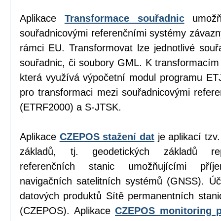
Aplikace
Transformace souřadnic
umožňu
souřadnicovými referenčními systémy závazn
rámci EU. Transformovat lze jednotlivé sou
souřadnic, či soubory GML. K transformacím
která využívá výpočetní modul programu E
pro transformaci mezi souřadnicovými refe
(ETRF2000) a S-JTSK.
Aplikace
CZEPOS stažení dat
je aplikací tz
základů, tj. geodetických základů re
referenčních stanic umožňujícími příj
navigačních satelitních systémů (GNSS). Úč
datových produktů Sítě permanentních stan
(CZEPOS). Aplikace
CZEPOS monitoring p