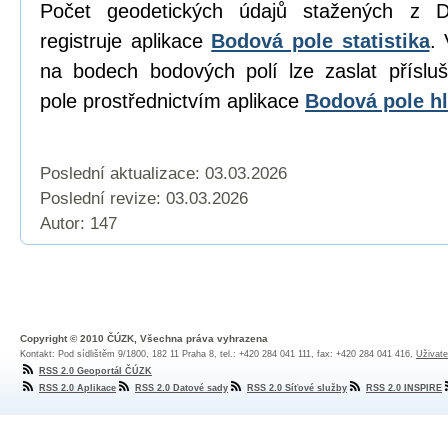
Počet geodetických údajů stažených z D
registruje aplikace
Bodová pole statistika
. 
na bodech bodových polí lze zaslat přísl
pole prostřednictvím aplikace
Bodová pole hl
Poslední aktualizace: 03.03.2026
Poslední revize:
03.03.2026
Autor: 147
Copyright © 2010 ČÚZK, Všechna práva vyhrazena
Kontakt: Pod sídlištěm 9/1800, 182 11 Praha 8, tel.: +420 284 041 111, fax: +420 284 041 416,
Uživate
RSS 2.0 Geoportál ČÚZK
RSS 2.0 Aplikace
RSS 2.0 Datové sady
RSS 2.0 Síťové služby
RSS 2.0 INSPIRE