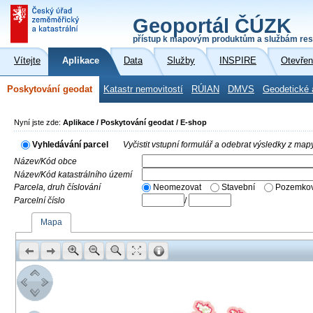
Geoportál ČÚZK
přístup k mapovým produktům a službám res
Vítejte
Aplikace
Data
Služby
INSPIRE
Otevřen
Poskytování geodat
Katastr nemovitostí
RÚIAN
DMVS
Geodetické 
Nyní jste zde:
Aplikace / Poskytování geodat / E-shop
Vyhledávání parcel
Vyčistit vstupní formulář a odebrat výsledky z map
Název/Kód obce
Název/Kód katastrálního území
Parcela, druh číslování
Neomezovat
Stavební
Pozemkov
Parcelní číslo
/
Mapa