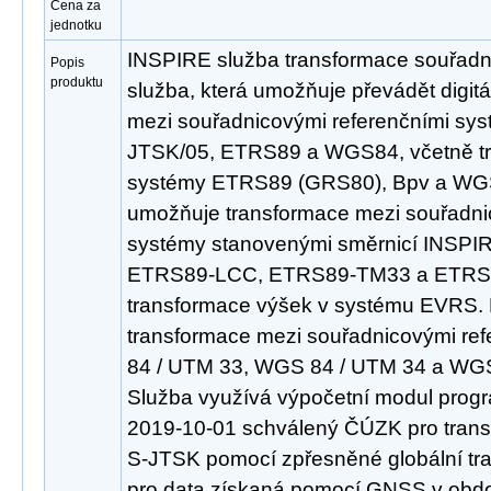
Cena za
jednotku
INSPIRE služba transformace souřadn
Popis
produktu
služba, která umožňuje převádět digit
mezi souřadnicovými referenčními sy
JTSK/05, ETRS89 a WGS84, včetně tr
systémy ETRS89 (GRS80), Bpv a WGS
umožňuje transformace mezi souřadni
systémy stanovenými směrnicí INSP
ETRS89-LCC, ETRS89-TM33 a ETRS89
transformace výšek v systému EVRS.
transformace mezi souřadnicovými re
84 / UTM 33, WGS 84 / UTM 34 a WGS
Služba využívá výpočetní modul pro
2019-10-01 schválený ČÚZK pro tran
S-JTSK pomocí zpřesněné globální tr
pro data získaná pomocí GNSS v obdob