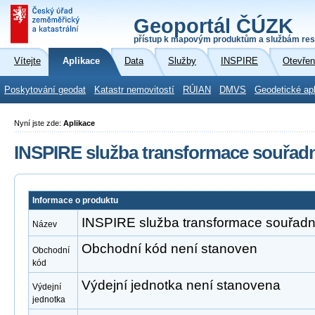
Geoportál ČÚZK
přístup k mapovým produktům a službám res
Vítejte
Aplikace
Data
Služby
INSPIRE
Otevřen
Poskytování geodat
Katastr nemovitostí
RÚIAN
DMVS
Geodetické ap
Nyní jste zde:
Aplikace
INSPIRE služba transformace souřa
Informace o produktu
INSPIRE služba transformace souřad
Název
Obchodní kód není stanoven
Obchodní
kód
Výdejní jednotka není stanovena
Výdejní
jednotka