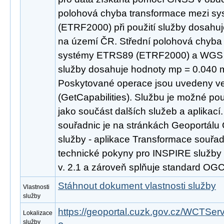
polohová chyba transformace mezi s
(ETRF2000) při použití služby dosahu
na území ČR. Střední polohová chyba
systémy ETRS89 (ETRF2000) a WGS 84
služby dosahuje hodnoty mp = 0.040 
Poskytované operace jsou uvedeny ve
(GetCapabilities). Službu je možné po
jako součást dalších služeb a aplikac
souřadnic je na stránkách Geoportálu 
služby - aplikace Transformace souřad
technické pokyny pro INSPIRE služby
v. 2.1 a zároveň splňuje standard OG
Stáhnout dokument vlastnosti služby
Vlastnosti
služby
https://geoportal.cuzk.gov.cz/WCTSer
Lokalizace
služby