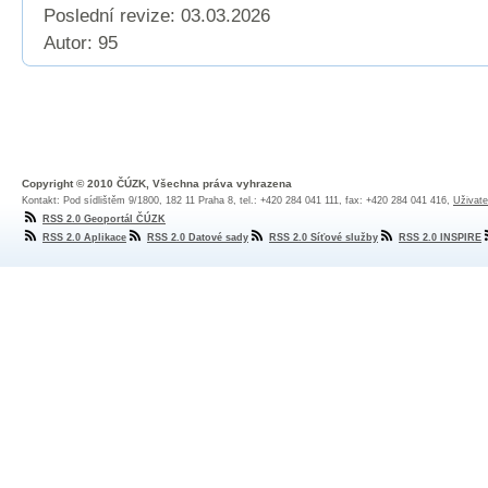
Poslední revize:
03.03.2026
Autor: 95
Copyright © 2010 ČÚZK, Všechna práva vyhrazena
Kontakt: Pod sídlištěm 9/1800, 182 11 Praha 8, tel.: +420 284 041 111, fax: +420 284 041 416,
Uživate
RSS 2.0 Geoportál ČÚZK
RSS 2.0 Aplikace
RSS 2.0 Datové sady
RSS 2.0 Síťové služby
RSS 2.0 INSPIRE