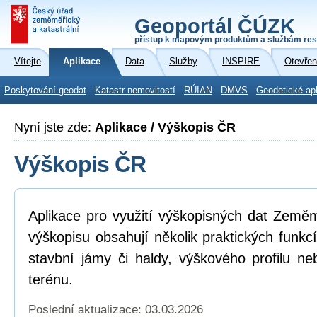
Geoportál ČÚZK
přístup k mapovým produktům a službám res
Vítejte
Aplikace
Data
Služby
INSPIRE
Otevřen
Poskytování geodat
Katastr nemovitostí
RÚIAN
DMVS
Geodetické ap
Nyní jste zde:
Aplikace / Výškopis ČR
Výškopis ČR
Aplikace pro využití výškopisných dat Země
výškopisu obsahují několik praktických funkc
stavbní jámy či haldy, výškového profilu neb
terénu.
Poslední aktualizace: 03.03.2026