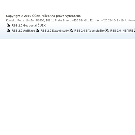
Copyright © 2010 ČÚZK, Všechna práva vyhrazena
Kontakt: Pod sídlištěm 9/1800, 182 11 Praha 8, tel.: +420 284 041 111, fax: +420 284 041 416,
Uživate
RSS 2.0 Geoportál ČÚZK
RSS 2.0 Aplikace
RSS 2.0 Datové sady
RSS 2.0 Síťové služby
RSS 2.0 INSPIRE