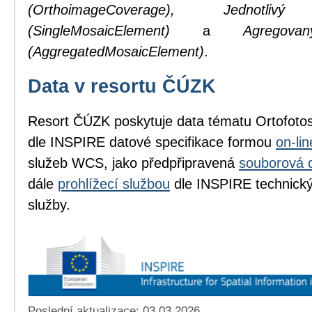
(OrthoimageCoverage), Jednotl
(SingleMosaicElement)
a
Agregov
(AggregatedMosaicElement)
.
Data v resortu ČÚZK
Resort ČÚZK poskytuje data tématu Ortofot
dle INSPIRE datové specifikace formou
on-li
služeb WCS, jako předpřipravená
souborová 
dále
prohlížecí službou
dle INSPIRE technickýc
služby.
Poslední aktualizace: 03.03.2026