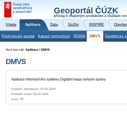
Geoportál ČÚZK
přístup k mapovým produktům a službám res
Vítejte
Aplikace
Data
Služby
INSPIRE
Otevřen
Poskytování geodat
Katastr nemovitostí
RÚIAN
DMVS
Geodetické a
Nyní jste zde:
Aplikace / DMVS
DMVS
Aplikace Informačního systému Digitální mapy veřejné správy.
Poslední aktualizace: 03.03.2026
Poslední revize:
03.03.2026
Autor: 95