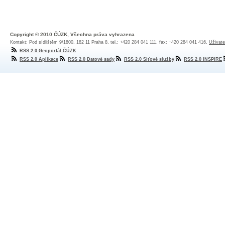
Copyright © 2010 ČÚZK, Všechna práva vyhrazena
Kontakt: Pod sídlištěm 9/1800, 182 11 Praha 8, tel.: +420 284 041 111, fax: +420 284 041 416,
Uživate
RSS 2.0 Geoportál ČÚZK
RSS 2.0 Aplikace
RSS 2.0 Datové sady
RSS 2.0 Síťové služby
RSS 2.0 INSPIRE