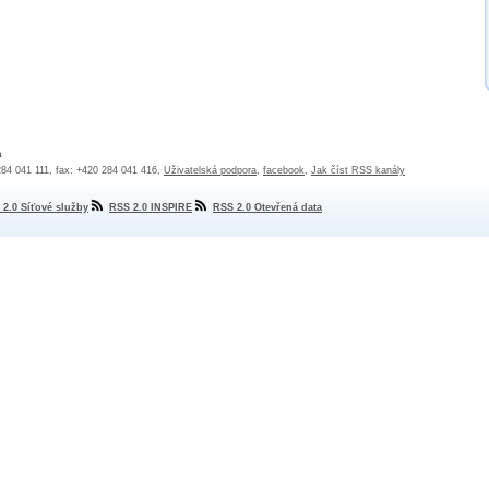
a
 284 041 111, fax: +420 284 041 416,
Uživatelská podpora
,
facebook
,
Jak číst RSS kanály
 2.0 Síťové služby
RSS 2.0 INSPIRE
RSS 2.0 Otevřená data