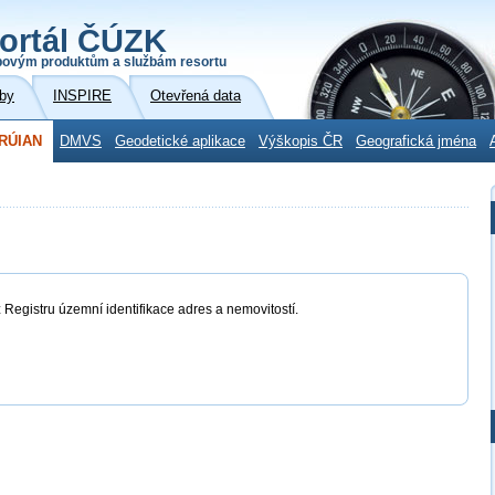
ortál ČÚZK
povým produktům a službám resortu
by
INSPIRE
Otevřená data
RÚIAN
DMVS
Geodetické aplikace
Výškopis ČR
Geografická jména
 Registru územní identifikace adres a nemovitostí.