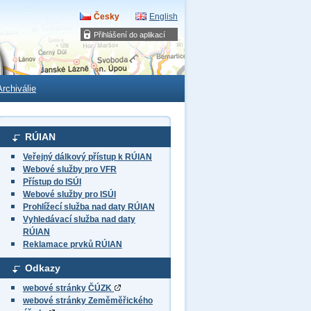
Česky
English
Přihlášení do aplikací
Archiválie
RÚIAN
Veřejný dálkový přístup k RÚIAN
Webové služby pro VFR
Přístup do ISÚI
Webové služby pro ISÚI
Prohlížecí služba nad daty RÚIAN
Vyhledávací služba nad daty
RÚIAN
Reklamace prvků RÚIAN
Odkazy
webové stránky ČÚZK
webové stránky Zeměměřického