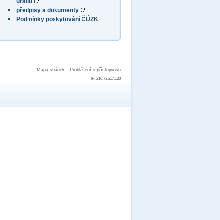
úřadu
předpisy a dokumenty
Podmínky poskytování ČÚZK
Mapa stránek
Prohlášení o přístupnosti
IP: 216.73.217.130