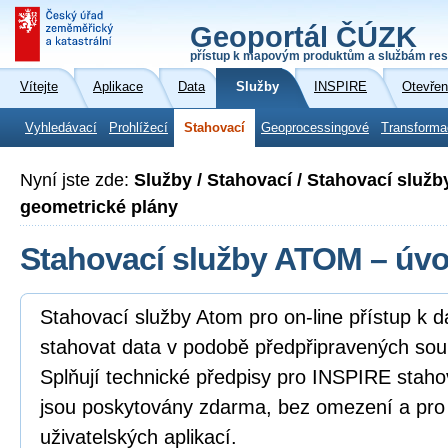
Geoportál ČÚZK
přístup k mapovým produktům a službám res
Vítejte
Aplikace
Data
Služby
INSPIRE
Otevřen
Vyhledávací
Prohlížecí
Stahovací
Geoprocessingové
Transforma
Nyní jste zde:
Služby / Stahovací / Stahovací služ
geometrické plány
Stahovací služby ATOM – úv
Stahovací služby Atom pro on-line přístup k 
stahovat data v podobě předpřipravených sou
Splňují technické předpisy pro INSPIRE staho
jsou poskytovány zdarma, bez omezení a pro
uživatelských aplikací.