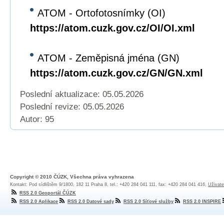
ATOM - Ortofotosnímky (OI)
https://atom.cuzk.gov.cz/OI/OI.xml
ATOM - Zeměpisná jména (GN)
https://atom.cuzk.gov.cz/GN/GN.xml
Poslední aktualizace: 05.05.2026
Poslední revize:
05.05.2026
Autor: 95
Copyright © 2010 ČÚZK, Všechna práva vyhrazena
Kontakt: Pod sídlištěm 9/1800, 182 11 Praha 8, tel.: +420 284 041 111, fax: +420 284 041 416,
Uživate
RSS 2.0 Geoportál ČÚZK
RSS 2.0 Aplikace
RSS 2.0 Datové sady
RSS 2.0 Síťové služby
RSS 2.0 INSPIRE