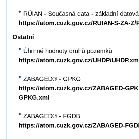
RÚIAN - Současná data - základní datov
https://atom.cuzk.gov.cz/RUIAN-S-ZA-Z
Ostatní
Úhrnné hodnoty druhů pozemků
https://atom.cuzk.gov.cz/UHDP/UHDP.xm
ZABAGED® - GPKG
https://atom.cuzk.gov.cz/ZABAGED-G
GPKG.xml
ZABAGED® - FGDB
https://atom.cuzk.gov.cz/ZABAGED-F