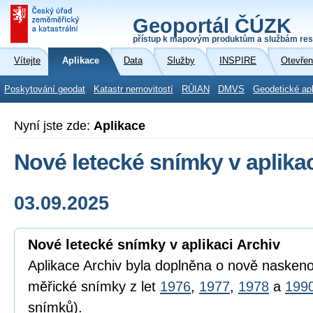
Geoportál ČÚZK
přístup k mapovým produktům a službám res
Vítejte
Aplikace
Data
Služby
INSPIRE
Otevřen
Poskytování geodat
Katastr nemovitostí
RÚIAN
DMVS
Geodetické ap
Nyní jste zde:
Aplikace
Nové letecké snímky v aplikac
03.09.2025
Nové letecké snímky v aplikaci Archiv
Aplikace Archiv byla doplněna o nově naskeno
měřické snímky z let
1976
,
1977
,
1978
a
199
snímků).