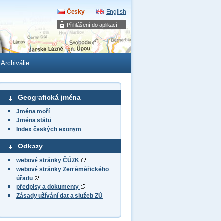
Česky
English
Přihlášení do aplikací
Archiválie
Geografická jména
Jména moří
Jména států
Index českých exonym
Odkazy
webové stránky ČÚZK
webové stránky Zeměměřického
úřadu
předpisy a dokumenty
Zásady užívání dat a služeb ZÚ