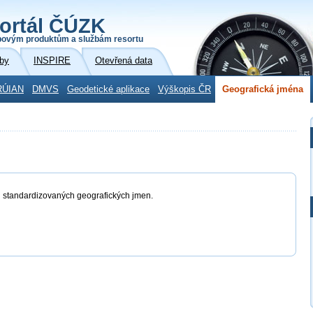
ortál ČÚZK
povým produktům a službám resortu
by
INSPIRE
Otevřená data
RÚIAN
DMVS
Geodetické aplikace
Výškopis ČR
Geografická jména
ů standardizovaných geografických jmen.