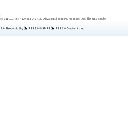
a
 284 041 111, fax: +420 284 041 416,
Uživatelská podpora
,
facebook
,
Jak číst RSS kanály
 2.0 Síťové služby
RSS 2.0 INSPIRE
RSS 2.0 Otevřená data