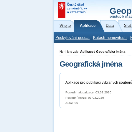
Geop
přístup k ma
Vítejte
Aplikace
Data
Služ
Poskytování geodat
Katastr nemovitostí
Nyní jste zde:
Aplikace / Geografická jména
Geografická jména
Aplikace pro publikaci vybraných soubor
Poslední aktualizace: 03.03.2026
Poslední revize:
03.03.2026
Autor: 95