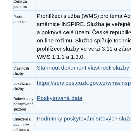
Cena za
jednotku
Prohlížecí služba (WMS) pro téma Ad
Popis
produktu
směrnice INSPIRE. Služba je veřejně
a pokrývá celé území České republik
on-line režimu. Služba splňuje tech
prohlížecí služby ve verzi 3.11 a zá
WMS 1.1.1 a 1.3.0.
Stáhnout dokument vlastnosti služby
Vlastnosti
služby
https://services.cuzk.gov.cz/wms/in
Lokalizace
služby
Poskytovaná data
Datové sady
poskytované
službou
Podmínky poskytování síťových slu
Omezení a
podmínky
přístupu a