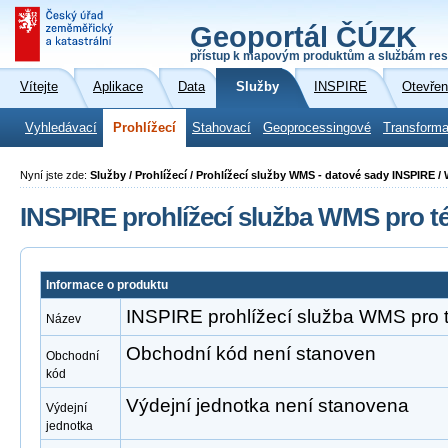
Geoportál ČÚZK
přístup k mapovým produktům a službám res
Vítejte
Aplikace
Data
Služby
INSPIRE
Otevřen
Vyhledávací
Prohlížecí
Stahovací
Geoprocessingové
Transforma
Nyní jste zde:
Služby / Prohlížecí / Prohlížecí služby WMS - datové sady INSPIRE /
INSPIRE prohlížecí služba WMS pro t
Informace o produktu
INSPIRE prohlížecí služba WMS pro 
Název
Obchodní kód není stanoven
Obchodní
kód
Výdejní jednotka není stanovena
Výdejní
jednotka