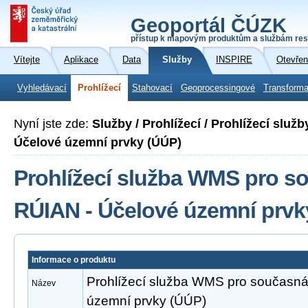
Geoportál ČÚZK
přístup k mapovým produktům a službám res
Vítejte
Aplikace
Data
Služby
INSPIRE
Otevřen
Vyhledávací
Prohlížecí
Stahovací
Geoprocessingové
Transforma
Nyní jste zde:
Služby / Prohlížecí / Prohlížecí slu
Účelové územní prvky (ÚÚP)
Prohlížecí služba WMS pro s
RÚIAN - Účelové územní prvk
Informace o produktu
Prohlížecí služba WMS pro současná
Název
územní prvky (ÚÚP)