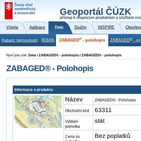
Geoportál ČÚZK
přístup k mapovým produktům a službám res
Vítejte
Aplikace
Data
Služby
INSPIRE
Otevřen
®
®
Katastr nemovitostí
RÚIAN
ZABAGED
- polohopis
ZABAGED
- vý
Nyní jste zde:
Data / ZABAGED® - polohopis / ZABAGED® - polohopis
ZABAGED® - Polohopis
Informace o produktu
Název
ZABAGED® - Polohopis
63311
Obchodní kód
stát
Výdejní
jednotka
Bez poplatků
Cena za