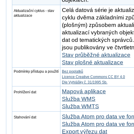
Celá datová série je aktual
Aktualizační cyklus - stav
aktualizace
cyklu dvěma základními zp
(plošným) způsobem aktual
aktualizací vybraných objek
dat od tematických správců
jsou publikovány ve čtvrtletn
Stav průběžné aktualizace
Stav plošné aktualizace
Podmínky přístupu a použití
Bez poplatků
Licence Creative Commons CC BY 4.0
Dle Vyhlášky č. 31/1995 Sb.
Mapová aplikace
Prohlížení dat
Služba WMS
Služba WMTS
Služba Atom pro data ve f
Stahování dat
Služba Atom pro data ve f
Export výřezu dat