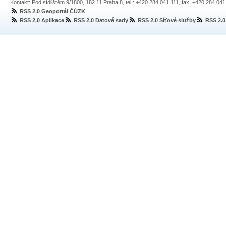
Kontakt: Pod sídlištěm 9/1800, 182 11 Praha 8, tel.: +420 284 041 111, fax: +420 284 04
RSS 2.0 Geoportál ČÚZK
RSS 2.0 Aplikace
RSS 2.0 Datové sady
RSS 2.0 Síťové služby
RSS 2.0