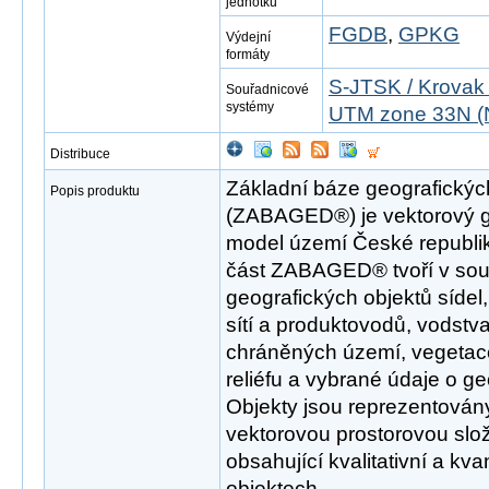
jednotku
FGDB
,
GPKG
Výdejní
formáty
S-JTSK / Krovak
Souřadnicové
systémy
UTM zone 33N (
Distribuce
Základní báze geografickýc
Popis produktu
(ZABAGED®) je vektorový ge
model území České republi
část ZABAGED® tvoří v sou
geografických objektů sídel
sítí a produktovodů, vodstv
chráněných území, vegetace
reliéfu a vybrané údaje o g
Objekty jsou reprezentová
vektorovou prostorovou slo
obsahující kvalitativní a kva
objektech.