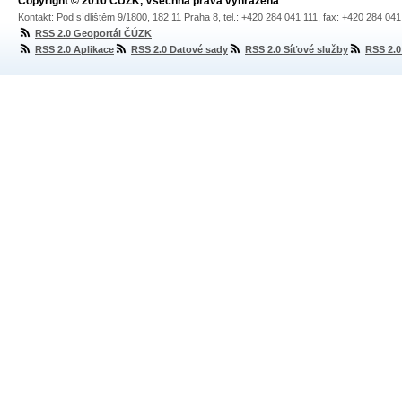
Copyright © 2010 ČÚZK, Všechna práva vyhrazena
Kontakt: Pod sídlištěm 9/1800, 182 11 Praha 8, tel.: +420 284 041 111, fax: +420 284 04
RSS 2.0 Geoportál ČÚZK
RSS 2.0 Aplikace
RSS 2.0 Datové sady
RSS 2.0 Síťové služby
RSS 2.0