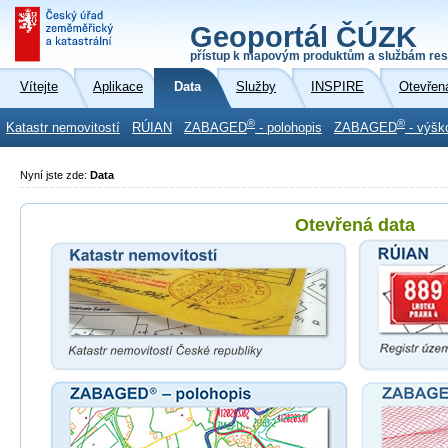
Geoportál ČÚZK
přístup k mapovým produktům a službám res
Vítejte
Aplikace
Data
Služby
INSPIRE
Otevřen
®
®
Katastr nemovitostí
RÚIAN
ZABAGED
- polohopis
ZABAGED
- výšk
Nyní jste zde:
Data
Otevřená data