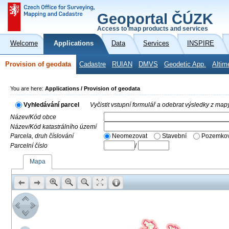
Geoportal ČÚZK
Access to map products and services
Welcome
Applications
Data
Services
INSPIRE
Provision of geodata
Cadastre
RUIAN
DMVS
Geodetic App.
Altim
You are here:
Applications / Provision of geodata
Vyhledávání parcel
Vyčistit vstupní formulář a odebrat výsledky z map
Název/Kód obce
Název/Kód katastrálního území
Parcela, druh číslování
Neomezovat
Stavební
Pozemkov
Parcelní číslo
/
Mapa