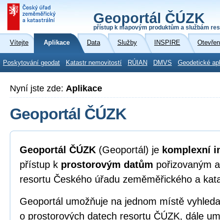
Geoportál ČÚZK
přístup k mapovým produktům a službám res
Vítejte
Aplikace
Data
Služby
INSPIRE
Otevřen
Poskytování geodat
Katastr nemovitostí
RÚIAN
DMVS
Geodetické ap
Nyní jste zde:
Aplikace
Geoportál ČÚZK
Geoportál ČÚZK
(Geoportál) je
komplexní i
přístup k
prostorovým datům
pořizovaným a
resortu Českého úřadu zeměměřického a kata
Geoportál umožňuje na jednom místě vyhleda
o prostorových datech resortu ČÚZK, dále umo