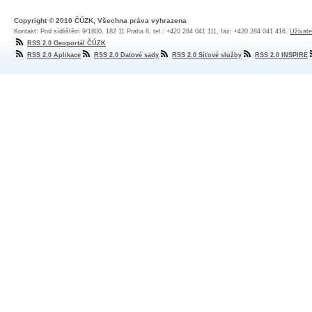
Copyright © 2010 ČÚZK, Všechna práva vyhrazena
Kontakt: Pod sídlištěm 9/1800, 182 11 Praha 8, tel.: +420 284 041 111, fax: +420 284 041 416,
Uživate
RSS 2.0 Geoportál ČÚZK
RSS 2.0 Aplikace
RSS 2.0 Datové sady
RSS 2.0 Síťové služby
RSS 2.0 INSPIRE