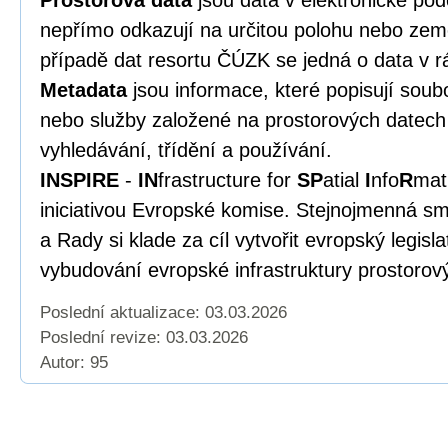
Prostorová data
jsou data v elektronické po
nepřímo odkazují na určitou polohu nebo zem
případě dat resortu ČÚZK se jedná o data v r
Metadata
jsou informace, které popisují soub
nebo služby založené na prostorových datech 
vyhledávání, třídění a používání.
INSPIRE
-
IN
frastructure for
SP
atial
I
nfo
R
mat
iniciativou Evropské komise. Stejnojmenná s
a Rady si klade za cíl vytvořit evropský legisl
vybudování evropské infrastruktury prostorov
Poslední aktualizace: 03.03.2026
Poslední revize:
03.03.2026
Autor: 95