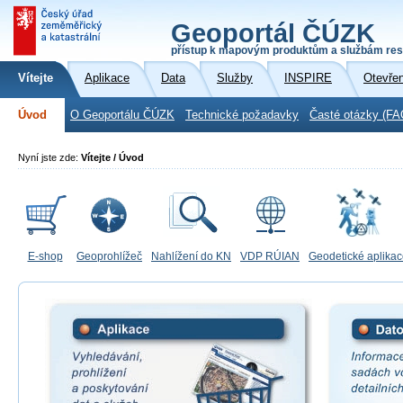
Geoportál ČÚZK
přístup k mapovým produktům a službám res
Vítejte
Aplikace
Data
Služby
INSPIRE
Otevře
Úvod
O Geoportálu ČÚZK
Technické požadavky
Časté otázky (FA
Nyní jste zde:
Vítejte / Úvod
E-shop
Geoprohlížeč
Nahlížení do KN
VDP RÚIAN
Geodetické aplika