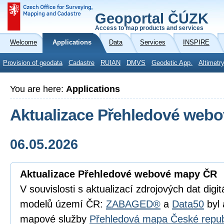
Geoportal ČÚZK
Access to map products and services
Welcome
Applications
Data
Services
INSPIRE
Provision of geodata
Cadastre
RUIAN
DMVS
Geodetic App.
Altimetr
You are here:
Applications
Aktualizace Přehledové web
06.05.2026
Aktualizace Přehledové webové mapy ČR
V souvislosti s aktualizací zdrojových dat digi
modelů území ČR:
ZABAGED®
a
Data50
byl 
mapové služby
Přehledová mapa České repub