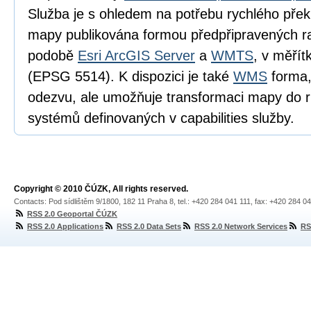
Služba je s ohledem na potřebu rychlého pře
mapy publikována formou předpřipravených ra
podobě
Esri ArcGIS Server
a
WMTS
, v měří
(EPSG 5514). K dispozici je také
WMS
forma,
odezvu, ale umožňuje transformaci mapy do 
systémů definovaných v capabilities služby.
Copyright © 2010 ČÚZK, All rights reserved.
Contacts: Pod sídlištěm 9/1800, 182 11 Praha 8, tel.: +420 284 041 111, fax: +420 284 0
RSS 2.0 Geoportal ČÚZK
RSS 2.0 Applications
RSS 2.0 Data Sets
RSS 2.0 Network Services
RS