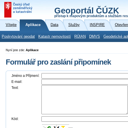
Geoportál ČÚZK
přístup k mapovým produktům a službám res
Vítejte
Aplikace
Data
Služby
INSPIRE
Otevřen
Poskytování geodat
Katastr nemovitostí
RÚIAN
DMVS
Geodetické ap
Nyní jste zde:
Aplikace
Formulář pro zaslání připomínek
Jméno a Příjmení:
E-mail:
Text:
Kód: