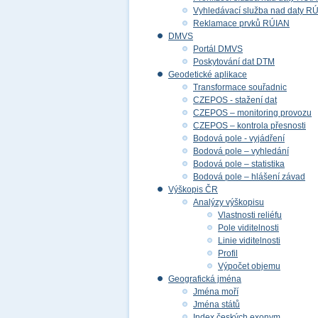
Vyhledávací služba nad daty R
Reklamace prvků RÚIAN
DMVS
Portál DMVS
Poskytování dat DTM
Geodetické aplikace
Transformace souřadnic
CZEPOS - stažení dat
CZEPOS – monitoring provozu
CZEPOS – kontrola přesnosti
Bodová pole - vyjádření
Bodová pole – vyhledání
Bodová pole – statistika
Bodová pole – hlášení závad
Výškopis ČR
Analýzy výškopisu
Vlastnosti reliéfu
Pole viditelnosti
Linie viditelnosti
Profil
Výpočet objemu
Geografická jména
Jména moří
Jména států
Index českých exonym