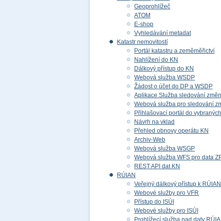
Geoprohlížeč
ATOM
E-shop
Vyhledávání metadat
Katastr nemovitostí
Portál katastru a zeměměřictví
Nahlížení do KN
Dálkový přístup do KN
Webová služba WSDP
Žádost o účet do DP a WSDP
Aplikace Služba sledování změ
Webová služba pro sledování z
Přihlašovací portál do vybraných
Návrh na vklad
Přehled obnovy operátu KN
Archiv-Web
Webová služba WSGP
Webová služba WFS pro data 
REST API dat KN
RÚIAN
Veřejný dálkový přístup k RÚIAN
Webové služby pro VFR
Přístup do ISÚI
Webové služby pro ISÚI
Prohlížecí služba nad daty RÚI