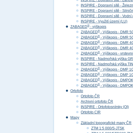
INSPIRE - Dopravní sítě - Lan
INSPIRE - Dopravní sítě - Želez
INSPIRE - Dopravní sítě - Siln
INSPIRE - Dopravní sítě - Vod
INSPIRE - Využití území (LU)
®
ZABAGED
- výškopis
®
ZABAGED
- Výškopis - DMR 5
®
ZABAGED
- Výškopis - DMR 
®
ZABAGED
- Výškopis - DMR 4
®
ZABAGED
- Výškopis - DMR 
®
ZABAGED
- Výškopis - vrstevn
INSPIRE - Nadmořská výška GR
INSPIRE - Nadmořská výška TIN
®
ZABAGED
- Výškopis - DMP 1
®
ZABAGED
- Výškopis - DMP 
®
ZABAGED
- Výškopis - DMPOK 
®
ZABAGED
- Výškopis - DMPOK
Ortofoto
Ortofoto ČR
Archivní ortofoto ČR
INSPIRE - Ortofotosnímky (OI)
Ortofoto CIR
Mapy
Základní topografické mapy ČR
ZTM 1:5 000/S-JTSK