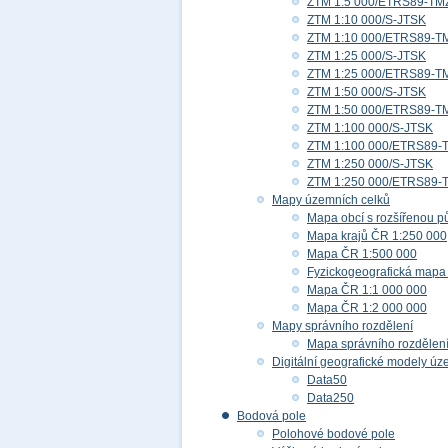
ZTM 1:5 000/ETRS89-TM
ZTM 1:10 000/S-JTSK
ZTM 1:10 000/ETRS89-T
ZTM 1:25 000/S-JTSK
ZTM 1:25 000/ETRS89-T
ZTM 1:50 000/S-JTSK
ZTM 1:50 000/ETRS89-T
ZTM 1:100 000/S-JTSK
ZTM 1:100 000/ETRS89-
ZTM 1:250 000/S-JTSK
ZTM 1:250 000/ETRS89-
Mapy územních celků
Mapa obcí s rozšířenou p
Mapa krajů ČR 1:250 000
Mapa ČR 1:500 000
Fyzickogeografická mapa
Mapa ČR 1:1 000 000
Mapa ČR 1:2 000 000
Mapy správního rozdělení
Mapa správního rozdělen
Digitální geografické modely ú
Data50
Data250
Bodová pole
Polohové bodové pole