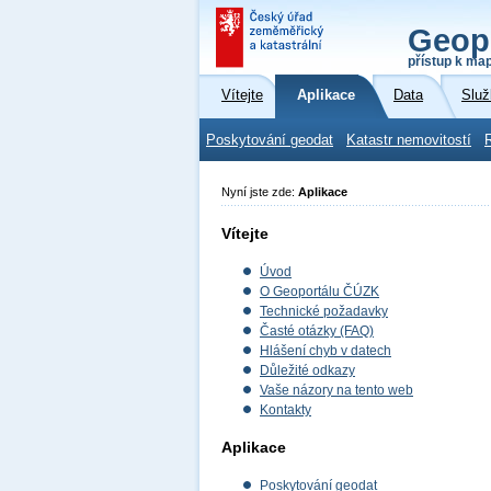
Geop
přístup k ma
Vítejte
Aplikace
Data
Služ
Poskytování geodat
Katastr nemovitostí
Nyní jste zde:
Aplikace
Vítejte
Úvod
O Geoportálu ČÚZK
Technické požadavky
Časté otázky (FAQ)
Hlášení chyb v datech
Důležité odkazy
Vaše názory na tento web
Kontakty
Aplikace
Poskytování geodat