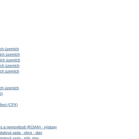
ích územích
ích územích
ních územích
ích územích
ích územích
ích územích
G)
íření (CPX)
es a nemovitostí (RÚIAN) - výstupy
datová sada - obce - stav
datová sada - stát- stav