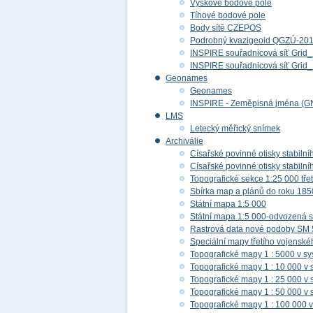
Výškové bodové pole
Tíhové bodové pole
Body sítě CZEPOS
Podrobný kvazigeoid QGZÚ-20
INSPIRE souřadnicová síť Gri
INSPIRE souřadnicová síť Gr
Geonames
Geonames
INSPIRE - Zeměpisná jména (G
LMS
Letecký měřický snímek
Archiválie
Císařské povinné otisky stabilní
Císařské povinné otisky stabilní
Topografické sekce 1:25 000 tř
Sbírka map a plánů do roku 185
Státní mapa 1:5 000
Státní mapa 1:5 000-odvozená s
Rastrová data nové podoby SM 
Speciální mapy třetího vojensk
Topografické mapy 1 : 5000 v s
Topografické mapy 1 : 10 000 v
Topografické mapy 1 : 25 000 v
Topografické mapy 1 : 50 000 v
Topografické mapy 1 : 100 000 