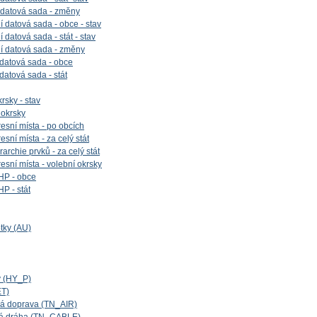
 datová sada - změny
 datová sada - obce - stav
datová sada - stát - stav
í datová sada - změny
 datová sada - obce
 datová sada - stát
rsky - stav
 okrsky
esní místa - po obcích
sní místa - za celý stát
archie prvků - za celý stát
esní místa - volební okrsky
HP - obce
P - stát
tky (AU)
y (HY_P)
ET)
cká doprava (TN_AIR)