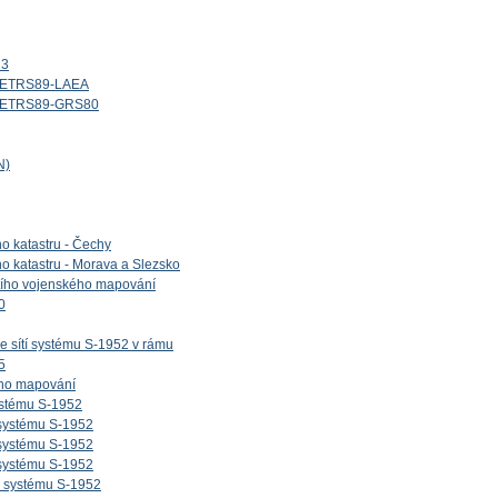
13
d_ETRS89-LAEA
id_ETRS89-GRS80
N)
ho katastru - Čechy
ho katastru - Morava a Slezsko
etího vojenského mapování
0
e sítí systému S-1952 v rámu
5
ého mapování
ystému S-1952
 systému S-1952
 systému S-1952
 systému S-1952
v systému S-1952