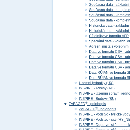
Současná data - základní
Současná data - kompletní
Současná data - kompletní 
Současná data - kompletn
Historická data - základní
Historická data - základní
Číselníky ve formátu VFR
Speciální data - volební ok
Adresní místa s volebními
Data ve formátu CSV - adr
Data ve formátu CSV - adre
Data ve formátu CSV - hier
Data ve formátu CSV - adr
Data RÚIAN ve formátu S
Data RÚIAN ve formátu SH
Územní jednotky (UX)
INSPIRE - Adresy (AD)
INSPIRE - Územní správní jedno
INSPIRE - Budovy (BU)
®
ZABAGED
- polohopis
®
ZABAGED
- polohopis
INSPIRE - Vodstvo - fyzické vod
INSPIRE - Vodstvo - sítě (HY_N
INSPIRE - Dopravní sítě - Lete