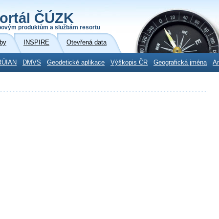
ortál ČÚZK
povým produktům a službám resortu
by
INSPIRE
Otevřená data
RÚIAN
DMVS
Geodetické aplikace
Výškopis ČR
Geografická jména
Ar