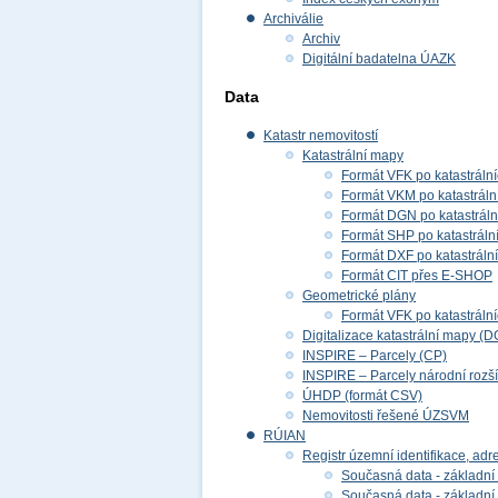
Archiválie
Archiv
Digitální badatelna ÚAZK
Data
Katastr nemovitostí
Katastrální mapy
Formát VFK po katastráln
Formát VKM po katastráln
Formát DGN po katastrál
Formát SHP po katastráln
Formát DXF po katastráln
Formát CIT přes E-SHOP
Geometrické plány
Formát VFK po katastráln
Digitalizace katastrální mapy (D
INSPIRE – Parcely (CP)
INSPIRE – Parcely národní rozš
ÚHDP (formát CSV)
Nemovitosti řešené ÚZSVM
RÚIAN
Registr územní identifikace, adr
Současná data - základní 
Současná data - základní 