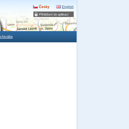
Česky
English
Přihlášení do aplikací
chiválie