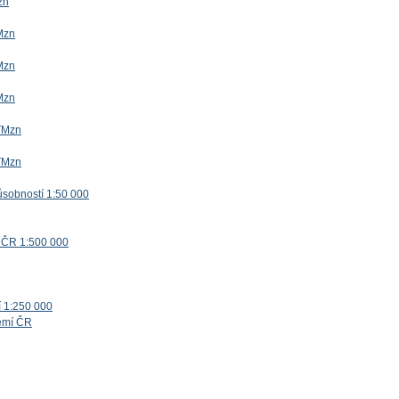
zn
Mzn
Mzn
Mzn
TMzn
TMzn
ůsobností 1:50 000
 ČR 1:500 000
í 1:250 000
zemí ČR