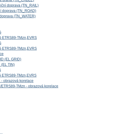
ová dráha (TN_CABLE)
niční doprava (TN_RAIL)
iční doprava (TN_ROAD)
ní doprava (TN_WATER)
G
5G ETRS89-TMzn,EVRS
G
4G ETRS89-TMzn,EVRS
ice
ID (EL GRID)
 (EL TIN)
G
1G ETRS89-TMzn,EVRS
- obrazová korelace
/ETRS89-TMzn - obrazová korelace