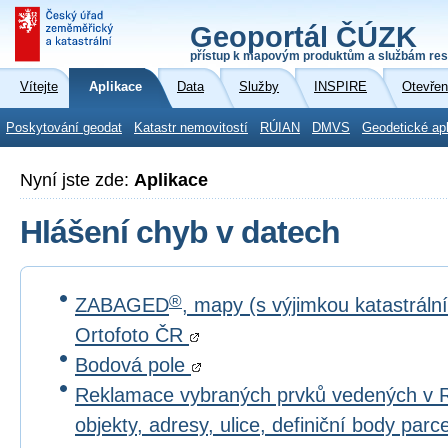
Geoportál ČÚZK
přístup k mapovým produktům a službám res
Vítejte
Aplikace
Data
Služby
INSPIRE
Otevřen
Poskytování geodat
Katastr nemovitostí
RÚIAN
DMVS
Geodetické ap
Nyní jste zde:
Aplikace
Hlášení chyb v datech
®
ZABAGED
, mapy (s výjimkou katastrál
Ortofoto ČR
Bodová pole
Reklamace vybraných prvků vedených v 
objekty, adresy, ulice, definiční body par