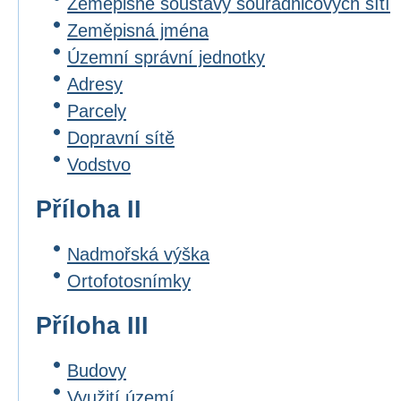
Zeměpisné soustavy souřadnicových sítí
Zeměpisná jména
Územní správní jednotky
Adresy
Parcely
Dopravní sítě
Vodstvo
Příloha II
Nadmořská výška
Ortofotosnímky
Příloha III
Budovy
Využití území