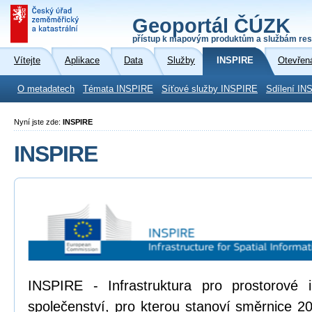
Geoportál ČÚZK
přístup k mapovým produktům a službám res
Vítejte
Aplikace
Data
Služby
INSPIRE
Otevřen
O metadatech
Témata INSPIRE
Síťové služby INSPIRE
Sdílení IN
Nyní jste zde:
INSPIRE
INSPIRE
INSPIRE - Infrastruktura pro prostorové
společenství, pro kterou stanoví směrnice 2