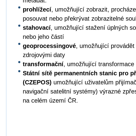
metadat.
prohlížecí
, umožňující zobrazit, procházet,
posouvat nebo překrývat zobrazitelné sou
stahovací
, umožňující stažení úplných s
nebo jeho částí
geoprocessingové
, umožňující provádět
zdrojovými daty
transformační
, umožňující transformace
Státní sítě permanentních stanic pro p
(CZEPOS)
umožňující uživatelům přijíma
navigační satelitní systémy) výrazné zpř
na celém území ČR.