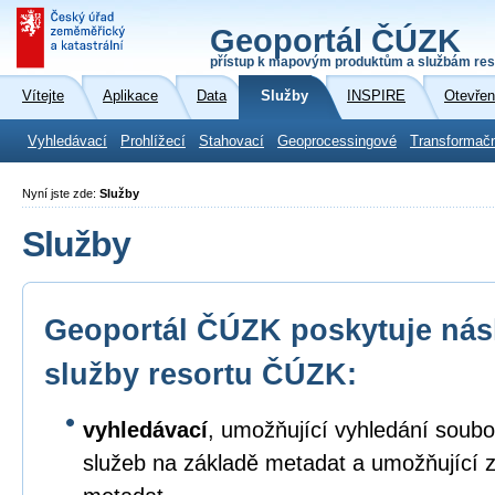
Geoportál ČÚZK
přístup k mapovým produktům a službám res
Vítejte
Aplikace
Data
Služby
INSPIRE
Otevřen
Vyhledávací
Prohlížecí
Stahovací
Geoprocessingové
Transformač
Nyní jste zde:
Služby
Služby
Geoportál ČÚZK poskytuje násl
služby resortu ČÚZK:
vyhledávací
, umožňující vyhledání soubo
služeb na základě metadat a umožňující 