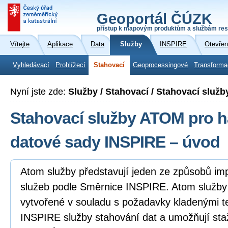
Geoportál ČÚZK
přístup k mapovým produktům a službám res
Vítejte
Aplikace
Data
Služby
INSPIRE
Otevřen
Vyhledávací
Prohlížecí
Stahovací
Geoprocessingové
Transforma
Nyní jste zde:
Služby / Stahovací / Stahovací slu
Stahovací služby ATOM pro 
datové sady INSPIRE – úvod
Atom služby představují jeden ze způsobů i
služeb podle Směrnice INSPIRE. Atom služb
vytvořené v souladu s požadavky kladenými 
INSPIRE služby stahování dat a umožňují sta