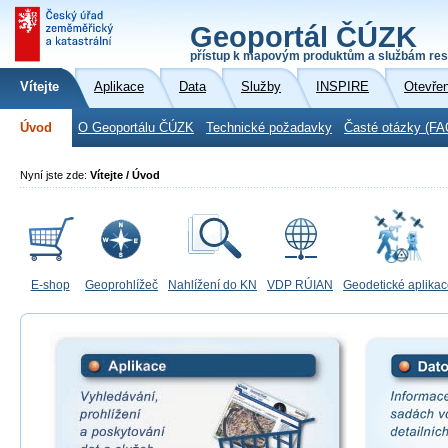
Geoportál ČÚZK
přístup k mapovým produktům a službám res
Vítejte
Aplikace
Data
Služby
INSPIRE
Otevře
Úvod
O Geoportálu ČÚZK
Technické požadavky
Časté otázky (FA
Nyní jste zde:
Vítejte / Úvod
E-shop
Geoprohlížeč
Nahlížení do KN
VDP RÚIAN
Geodetické aplika