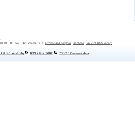
a
 284 041 111, fax: +420 284 041 416,
Uživatelská podpora
,
facebook
,
Jak číst RSS kanály
 2.0 Síťové služby
RSS 2.0 INSPIRE
RSS 2.0 Otevřená data