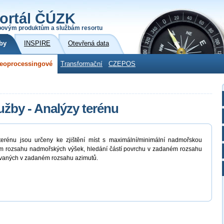
ortál ČÚZK
povým produktům a službám resortu
by
INSPIRE
Otevřená data
eoprocessingové
Transformační
CZEPOS
žby - Analýzy terénu
erénu jsou určeny ke zjištění míst s maximální/minimální nadmořskou
ém rozsahu nadmořských výšek, hledání částí povrchu v zadaném rozsahu
ntovaných v zadaném rozsahu azimutů.