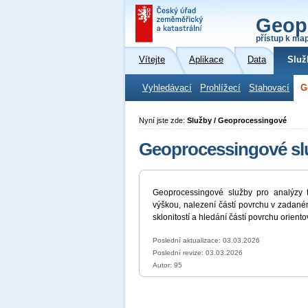
Geop
přístup k ma
Vítejte
Aplikace
Data
Služ
Vyhledávací
Prohlížecí
Stahovací
G
Nyní jste zde:
Služby / Geoprocessingové
Geoprocessingové slu
Geoprocessingové služby pro analýzy t
výškou, nalezení částí povrchu v zadan
sklonitostí a hledání částí povrchu orie
Poslední aktualizace: 03.03.2026
Poslední revize:
03.03.2026
Autor: 95