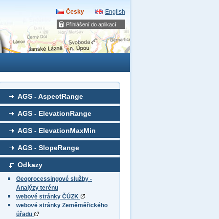
Česky
English
Přihlášení do aplikací
AGS - AspectRange
AGS - ElevationRange
AGS - ElevationMaxMin
AGS - SlopeRange
Odkazy
Geoprocessingové služby -
Analýzy terénu
webové stránky ČÚZK
webové stránky Zeměměřického
úřadu