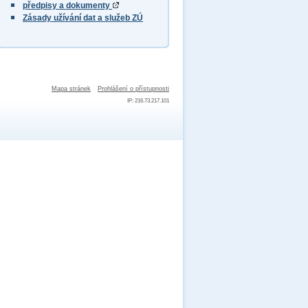
předpisy a dokumenty
Zásady užívání dat a služeb ZÚ
Mapa stránek
Prohlášení o přístupnosti
IP: 216.73.217.101