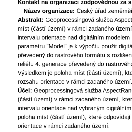
Kontakt na organizaci zodpovědnou za s
Název organizace:
Český úřad zeměměři
Abstrakt:
Geoprocessingová služba AspectR
míst (částí území) v rámci zadaného území
intervalu orientace nad digitálním modelem 
parametru "Model" je k výpočtu použit digitá
převedený do rastrového formátu s rozlišen
reliéfu 4. generace převedený do rastrovéh
Výsledkem je poloha míst (částí území), k
rozsahu orientace v rámci zadaného území
Účel:
Geoprocessingová služba AspectRange
(částí území) v rámci zadaného území, kt
intervalu orientace nad vybraným digitální
poloha míst (částí území), které odpovída
orientace v rámci zadaného území.