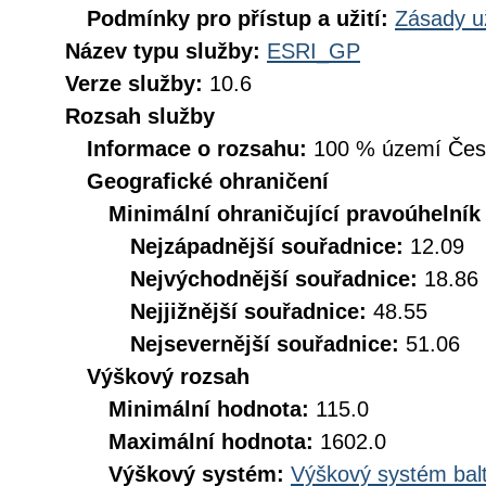
Podmínky pro přístup a užití:
Zásady u
Název typu služby:
ESRI_GP
Verze služby:
10.6
Rozsah služby
Informace o rozsahu:
100 % území České
Geografické ohraničení
Minimální ohraničující pravoúhelník
Nejzápadnější souřadnice:
12.09
Nejvýchodnější souřadnice:
18.86
Nejjižnější souřadnice:
48.55
Nejsevernější souřadnice:
51.06
Výškový rozsah
Minimální hodnota:
115.0
Maximální hodnota:
1602.0
Výškový systém:
Výškový systém balt