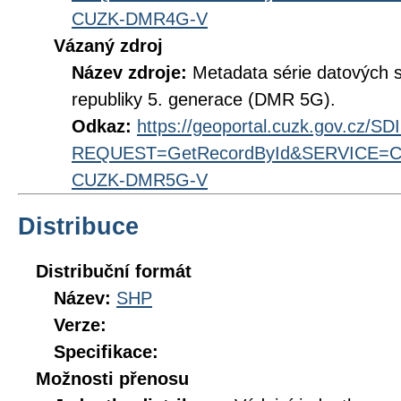
CUZK-DMR4G-V
Vázaný zdroj
Název zdroje:
Metadata série datových s
republiky 5. generace (DMR 5G).
Odkaz:
https://geoportal.cuzk.gov.cz/S
REQUEST=GetRecordById&SERVICE=CS
CUZK-DMR5G-V
Distribuce
Distribuční formát
Název:
SHP
Verze:
Specifikace:
Možnosti přenosu