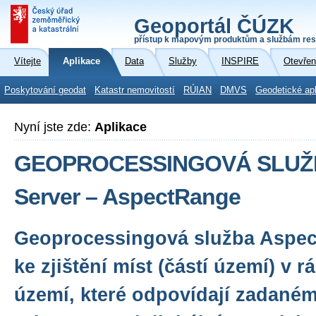
Geoportál ČÚZK
přístup k mapovým produktům a službám res
Vítejte
Aplikace
Data
Služby
INSPIRE
Otevřen
Poskytování geodat
Katastr nemovitostí
RÚIAN
DMVS
Geodetické ap
Nyní jste zde:
Aplikace
GEOPROCESSINGOVÁ SLUŽBA
Server – AspectRange
Geoprocessingová služba Aspec
ke zjištění míst (částí území) v 
území, které odpovídají zadaném