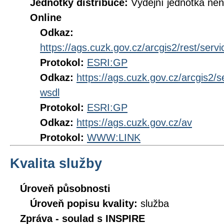
Jednotky distribuce:
Výdejní jednotka ne
Online
Odkaz:
https://ags.cuzk.gov.cz/arcgis2/rest/se
Protokol:
ESRI:GP
Odkaz:
https://ags.cuzk.gov.cz/arcgis2
wsdl
Protokol:
ESRI:GP
Odkaz:
https://ags.cuzk.gov.cz/av
Protokol:
WWW:LINK
Kvalita služby
Úroveň působnosti
Úroveň popisu kvality:
služba
Zpráva - soulad s INSPIRE