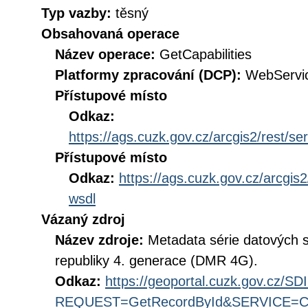
Typ vazby:
těsný
Obsahovaná operace
Název operace:
GetCapabilities
Platformy zpracování (DCP):
WebServi
Přístupové místo
Odkaz:
https://ags.cuzk.gov.cz/arcgis2/rest/
Přístupové místo
Odkaz:
https://ags.cuzk.gov.cz/arcgi
wsdl
Vázaný zdroj
Název zdroje:
Metadata série datových s
republiky 4. generace (DMR 4G).
Odkaz:
https://geoportal.cuzk.gov.cz/S
REQUEST=GetRecordById&SERVICE=CS