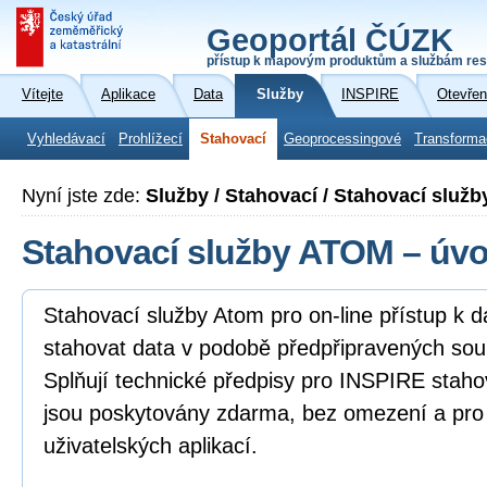
Geoportál ČÚZK
přístup k mapovým produktům a službám res
Vítejte
Aplikace
Data
Služby
INSPIRE
Otevřen
Vyhledávací
Prohlížecí
Stahovací
Geoprocessingové
Transforma
Nyní jste zde:
Služby / Stahovací / Stahovací služ
Stahovací služby ATOM – úv
Stahovací služby Atom pro on-line přístup k 
stahovat data v podobě předpřipravených sou
Splňují technické předpisy pro INSPIRE staho
jsou poskytovány zdarma, bez omezení a pro
uživatelských aplikací.