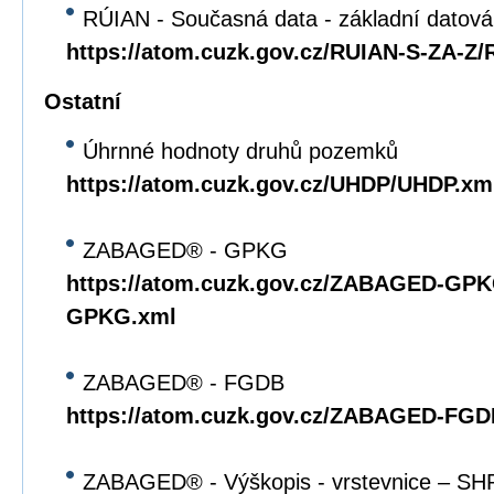
RÚIAN - Současná data - základní datov
https://atom.cuzk.gov.cz/RUIAN-S-ZA-Z
Ostatní
Úhrnné hodnoty druhů pozemků
https://atom.cuzk.gov.cz/UHDP/UHDP.xm
ZABAGED® - GPKG
https://atom.cuzk.gov.cz/ZABAGED-G
GPKG.xml
ZABAGED® - FGDB
https://atom.cuzk.gov.cz/ZABAGED-F
ZABAGED® - Výškopis - vrstevnice – SH