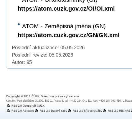
https://atom.cuzk.gov.cz/OI/OI.xml
ATOM - Zeměpisná jména (GN)
https://atom.cuzk.gov.cz/GN/GN.xml
Poslední aktualizace: 05.05.2026
Poslední revize:
05.05.2026
Autor: 95
Copyright © 2010 ČÚZK, Všechna práva vyhrazena
Kontakt: Pod sídlištěm 9/1800, 182 11 Praha 8, tel.: +420 284 041 111, fax: +420 284 041 416,
Uživate
RSS 2.0 Geoportál ČÚZK
RSS 2.0 Aplikace
RSS 2.0 Datové sady
RSS 2.0 Síťové služby
RSS 2.0 INSPIRE