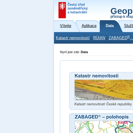
Geop
přístup k ma
Vítejte
Aplikace
Data
Služ
®
Katastr nemovitostí
RÚIAN
ZABAGED
-
Nyní jste zde:
Data