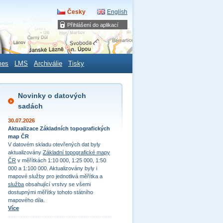
Česky
English
Přihlášení do aplikací
mes
LMS
Archiválie
Tisky
Novinky o datových
sadách
30.07.2026
Aktualizace Základních topografických
map ČR
V datovém skladu otevřených dat byly
aktualizovány
Základní topografické mapy
ČR
v měřítkách 1:10 000, 1:25 000, 1:50
000 a 1:100 000. Aktualizovány byly i
mapové služby pro jednotlivá měřítka a
služba
obsahující vrstvy se všemi
dostupnými měřítky tohoto státního
mapového díla.
Více