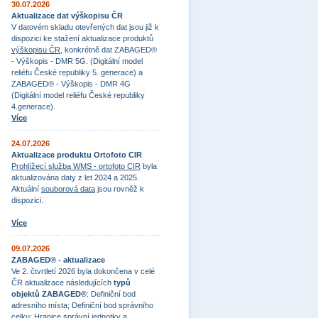
30.07.2026
Aktualizace dat výškopisu ČR
V datovém skladu otevřených dat jsou již k
dispozici ke stažení aktualizace produktů
výškopisu ČR
, konkrétně dat ZABAGED®
- Výškopis - DMR 5G. (Digitální model
reliéfu České republiky 5. generace) a
ZABAGED® - Výškopis - DMR 4G
(Digitální model reliéfu České republiky
4.generace).
Více
24.07.2026
Aktualizace produktu Ortofoto CIR
Prohlížecí služba WMS - ortofoto CIR
byla
aktualizována daty z let 2024 a 2025.
Aktuální
souborová data
jsou rovněž k
dispozici.
Více
09.07.2026
ZABAGED® - aktualizace
Ve 2. čtvrtletí 2026 byla dokončena v celé
ČR aktualizace následujících
typů
objektů ZABAGED®
: Definiční bod
adresního místa; Definiční bod správního
celku; Hranice správní jednotky a