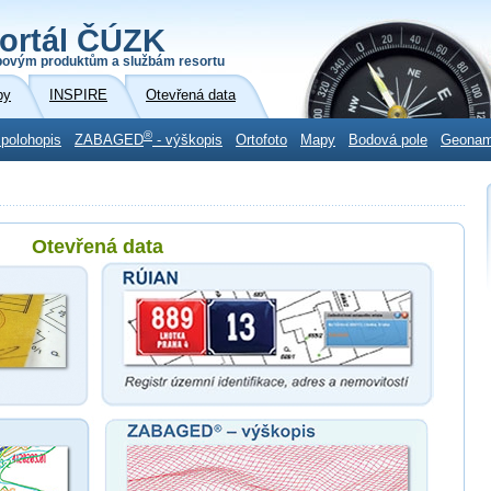
ortál ČÚZK
povým produktům a službám resortu
by
INSPIRE
Otevřená data
®
 polohopis
ZABAGED
- výškopis
Ortofoto
Mapy
Bodová pole
Geona
Otevřená data