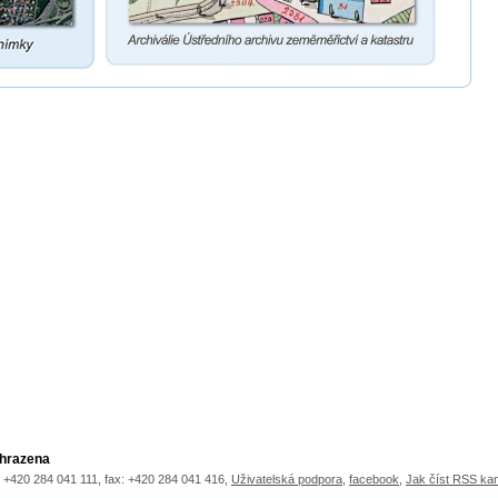
yhrazena
.: +420 284 041 111, fax: +420 284 041 416,
Uživatelská podpora
,
facebook
,
Jak číst RSS ka