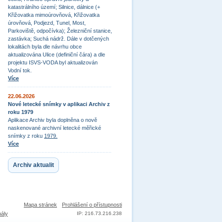
katastrálního území; Silnice, dálnice (+
Křižovatka mimoúrovňová, Křižovatka
úrovňová, Podjezd, Tunel, Most,
Parkoviště, odpočívka); Železniční stanice,
zastávka; Suchá nádrž. Dále v dotčených
lokalitách byla dle návrhu obce
aktualizována Ulice (definiční čára) a dle
projektu ISVS-VODA byl aktualizován
Vodní tok.
Více
22.06.2026
Nové letecké snímky v aplikaci Archiv z
roku 1979
Aplikace Archiv byla doplněna o nově
naskenované archivní letecké měřické
snímky z roku
1979.
Více
Archiv aktualit
Mapa stránek
Prohlášení o přístupnosti
nály
IP: 216.73.216.238