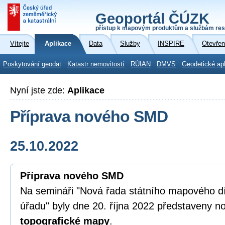
Geoportál ČÚZK
přístup k mapovým produktům a službám res
Vítejte
Aplikace
Data
Služby
INSPIRE
Otevřen
Poskytování geodat
Katastr nemovitostí
RÚIAN
DMVS
Geodetické ap
Nyní jste zde:
Aplikace
Příprava nového SMD
25.10.2022
Příprava nového SMD
Na semináři "Nová řada státního mapového 
úřadu" byly dne 20. října 2022 představeny 
topografické mapy
.