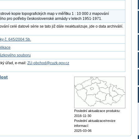
strové kopie topografických map v měřítku 1 : 10 000 z mapování
ého pro potřeby československé armády v letech 1951-1971.
ání celé datové série se tato již dále neaktualizuje, jde o data archiválií.
ky č. 645/2004 Sb.
likace
kázkového souboru
ý úřad, e-mail:
ZU-obchod@cuzk.gov.cz
dost
Poslední aktualizace produktu:
2016-11-30
Poslední aktualizace/revize
informací:
2025-03-06