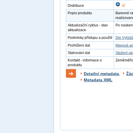
Distribuce
Popis produktu
Barevné ra
realizovan
Aktualizační cyklus - stav
Po naskenov
aktualizace
Podmínky přístupu a použití
Dle Vyhláš
Prohlížení dat
Mapová ap
Stahování dat
Stažení u
Kontakt - informace o
Zeměměřick
produktu
Detailní metadata
Žá
Metadata XML