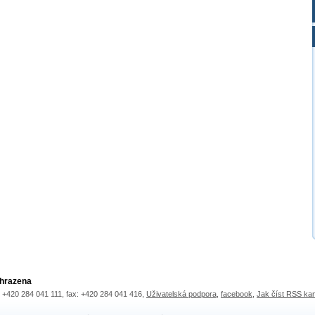
yhrazena
.: +420 284 041 111, fax: +420 284 041 416,
Uživatelská podpora
,
facebook
,
Jak číst RSS ka