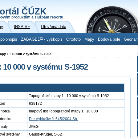
ortál ČÚZK
povým produktům a službám resortu
by
INSPIRE
Otevřená data
®
 polohopis
ZABAGED
- výškopis
Ortofoto
Mapy
Bodová pole
Geona
mapy 1 : 10 000 v systému S-1952
: 10 000 v systému S-1952
Topografické mapy 1 : 10 000 v systému S-1952
kód
638172
dnotka
mapový list Topografické mapy 1 : 10 000
ednotku
Dle Vyhlášky č. 645/2004 Sb.
rmáty
JPEG
ové systémy
Gauss-Krüger, S-52