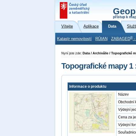
Geop
přístup k ma
Vítejte
Aplikace
Data
Služ
®
Katastr nemovitostí
RÚIAN
ZABAGED
-
Nyní jste zde:
Data / Archiválie / Topografické 
Topografické mapy 1 
Informace o produktu
Název
Obchodní 
Výdejní je
Cena za j
Výdejní fo
Souřadnic