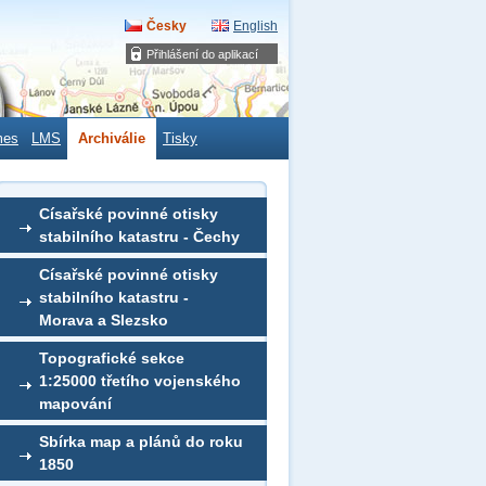
Česky
English
Přihlášení do aplikací
mes
LMS
Archiválie
Tisky
Císařské povinné otisky
stabilního katastru - Čechy
Císařské povinné otisky
stabilního katastru -
Morava a Slezsko
Topografické sekce
1:25000 třetího vojenského
mapování
Sbírka map a plánů do roku
1850