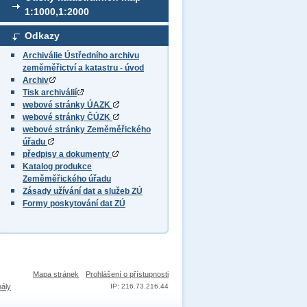
1:1000,1:2000
Odkazy
Archiválie Ústředního archivu
zeměměřictví a katastru - úvod
Archiv
Tisk archiválií
webové stránky ÚAZK
webové stránky ČÚZK
webové stránky Zeměměřického
úřadu
předpisy a dokumenty
Katalog produkce
Zeměměřického úřadu
Zásady užívání dat a služeb ZÚ
Formy poskytování dat ZÚ
Mapa stránek
Prohlášení o přístupnosti
nály
IP: 216.73.216.44