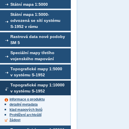
Státní mapa 1:5000
Státní mapa 1:5000-
odvozená se sítí systému
S-1952 v rámu
Rastrová data nové podoby
SM 5
Speciální mapy třetího
vojenského mapování
Topografické mapy 1:5000
v systému S-1952
Topografické mapy 1:10000
v systému S-1952
informace o produktu
detailní metadata
klad mapových listů
Prohlížení archiválií
žádost