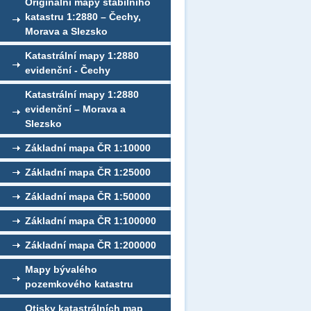
Originální mapy stabilního
katastru 1:2880 – Čechy,
Morava a Slezsko
Katastrální mapy 1:2880
evidenční - Čechy
Katastrální mapy 1:2880
evidenční – Morava a
Slezsko
Základní mapa ČR 1:10000
Základní mapa ČR 1:25000
Základní mapa ČR 1:50000
Základní mapa ČR 1:100000
Základní mapa ČR 1:200000
Mapy bývalého
pozemkového katastru
Otisky katastrálních map