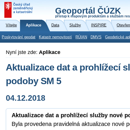
Geoportál ČÚZK
přístup k mapovým produktům a službám res
Vítejte
Aplikace
Data
Služby
INSPIRE
Otevřen
Poskytování geodat
Katastr nemovitostí
RÚIAN
DMVS
Geodetické ap
Nyní jste zde:
Aplikace
Aktualizace dat a prohlížecí 
podoby SM 5
04.12.2018
Aktualizace dat a prohlížecí služby nové 
Byla provedena pravidelná aktualizace nové 