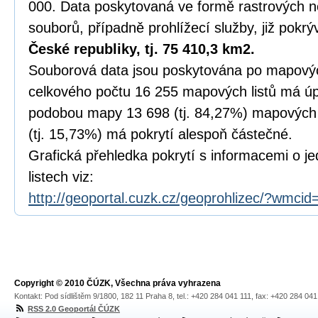
000. Data poskytovaná ve formě rastrových 
souborů, případně prohlížecí služby, již pokrý
České republiky, tj. 75 410,3 km2.
Souborová data jsou poskytována po mapovýc
celkového počtu 16 255 mapových listů má úp
podobou mapy 13 698 (tj. 84,27%) mapových li
(tj. 15,73%) má pokrytí alespoň částečné.
Grafická přehledka pokrytí s informacemi o j
listech viz:
http://geoportal.cuzk.cz/geoprohlizec/?wmc
Copyright © 2010 ČÚZK, Všechna práva vyhrazena
Kontakt: Pod sídlištěm 9/1800, 182 11 Praha 8, tel.: +420 284 041 111, fax: +420 284 04
RSS 2.0 Geoportál ČÚZK