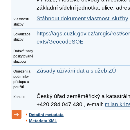
základní sídelní jednotka, ulice, adre
Stáhnout dokument vlastnosti služby
Vlastnosti
služby
https://ags.cuzk.gov.cz/arcgis/rest/
Lokalizace
služby
exts/GeocodeSOE
Datové sady
poskytované
službou
Zásady užívání dat a služeb ZÚ
Omezení a
podmínky
přístupu a
použití
Český úřad zeměměřický a katastrální, 
Kontakt
+420 284 047 430 , e-mail:
milan.kri
Detailní metadata
Metadata XML