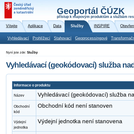
Geoportál ČÚZK
přístup k mapovým produktům a službám res
Vítejte
Aplikace
Data
Služby
INSPIRE
Otevřen
Vyhledávací
Prohlížecí
Stahovací
Geoprocessingové
Transformač
Nyní jste zde:
Služby
Vyhledávací (geokódovací) služba na
Informace o produktu
Vyhledávací (geokódovací) služba n
Název
Obchodní kód není stanoven
Obchodní
kód
Výdejní jednotka není stanovena
Výdejní
jednotka