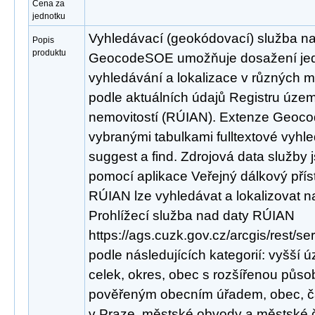
Cena za
jednotku
Vyhledávací (geokódovací) služba n
Popis
produktu
GeocodeSOE umožňuje dosažení jed
vyhledávání a lokalizace v různých 
podle aktuálních údajů Registru územn
nemovitostí (RÚIAN). Extenze Geoco
vybranými tabulkami fulltextové vyhl
suggest a find. Zdrojová data služby
pomocí aplikace Veřejný dálkový pří
RÚIAN lze vyhledávat a lokalizovat 
Prohlížecí služba nad daty RÚIAN
https://ags.cuzk.gov.cz/arcgis/rest/
podle následujících kategorií: vyšš
celek, okres, obec s rozšířenou půso
pověřeným obecním úřadem, obec, čá
v Praze, městské obvody a městské čá