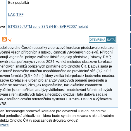
Bez poplatků
LAZ
,
TIFF
ové
ETRS89 / UTM zone 33N (N-E)
,
EVRF2007 height
model povrchu České republiky z obrazové korelace představuje zobrazení
včetně všech přírodních a lidskou činností vytvořených objektů. Přírodní
rnují vegetační pokryv, zatímco lidské objekty představují stavby. DMP,
prvně z dat pořízených v roce 2024, vzniká metodou obrazové korelace
měřických snímků pořízených primárně pro Ortofoto ČR. Datová sada je
e formě bodového mračna uspořádaného do pravidelné sítě (0,2 × 0,2
strovém formátu (0,5 × 0,5 m), který vzniká interpolací z bodového mračna.
zové korelace je určen pro analýzy výškových poměrů georeliéfu a
 něm se nacházejících, jak regionálního, tak lokálního charakteru.
yužitím jsou například analýzy viditelnosti, modelování šíření radiových
vání šíření škodlivých látek a nečistot v ovzduší.Tato datová sada je
na v souřadnicovém referenčním systému ETRS89-TM33N a výškovém
VRS.
ení technologie obrazové korelace pro odvození DMP bude od roku
hat periodická aktualizace, která bude synchronizována s aktualizačním
duktu Ortofoto ČR (v současnosti dvouletý cyklus).
lizace