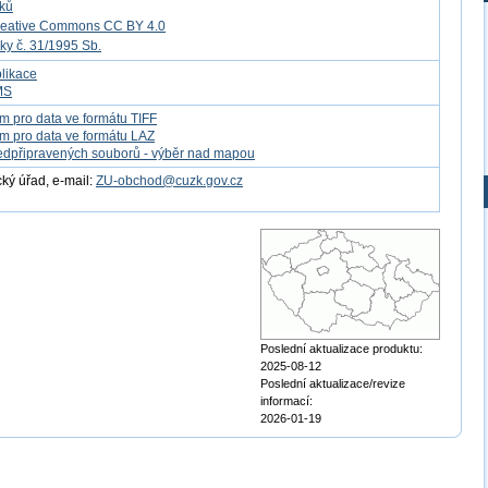
tků
reative Commons CC BY 4.0
ky č. 31/1995 Sb.
likace
MS
m pro data ve formátu TIFF
m pro data ve formátu LAZ
edpřipravených souborů - výběr nad mapou
ý úřad, e-mail:
ZU-obchod@cuzk.gov.cz
Poslední aktualizace produktu:
2025-08-12
Poslední aktualizace/revize
informací:
2026-01-19