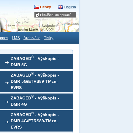
Česky
English
Přihlášení do aplikací
ames
LMS
Archiválie
Tisky
®
ZABAGED
- Výškopis -
DMR 5G
®
ZABAGED
- Výškopis -
DMR 5G/ETRS89-TMzn,
EVRS
®
ZABAGED
- Výškopis -
DMR 4G
®
ZABAGED
- Výškopis -
DMR 4G/ETRS89-TMzn,
EVRS