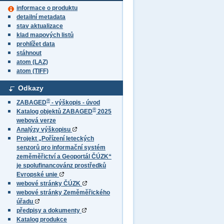
informace o produktu
detailní metadata
stav aktualizace
klad mapových listů
prohlížet data
stáhnout
atom (LAZ)
atom (TIFF)
Odkazy
®
ZABAGED
- výškopis - úvod
®
Katalog objektů ZABAGED
2025
webová verze
Analýzy výškopisu
Projekt „Pořízení leteckých
senzorů pro informační systém
zeměměřictví a Geoportál ČÚZK“
je spolufinancovánz prostředků
Evropské unie
webové stránky ČÚZK
webové stránky Zeměměřického
úřadu
předpisy a dokumenty
Katalog produkce