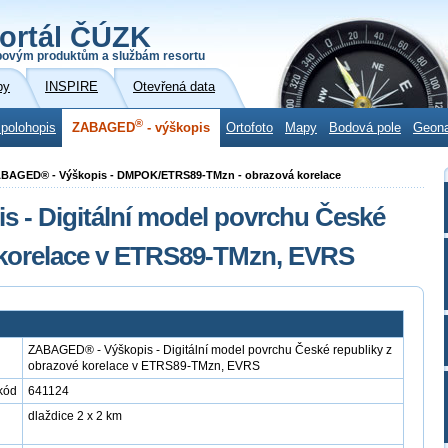
ortál ČÚZK
povým produktům a službám resortu
by
INSPIRE
Otevřená data
®
 polohopis
ZABAGED
- výškopis
Ortofoto
Mapy
Bodová pole
Geon
ZABAGED® - Výškopis - DMPOK/ETRS89-TMzn - obrazová korelace
 - Digitální model povrchu České
 korelace v ETRS89-TMzn, EVRS
ZABAGED® - Výškopis - Digitální model povrchu České republiky z
obrazové korelace v ETRS89-TMzn, EVRS
kód
641124
dlaždice 2 x 2 km