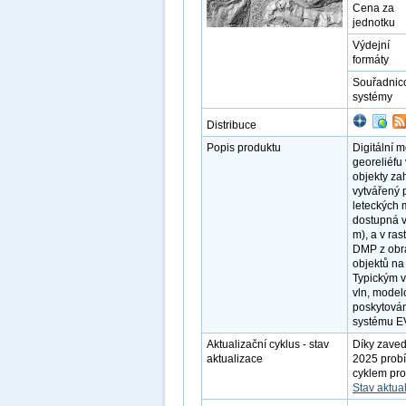
Cena za
jednotku
Výdejní
formáty
Souřadnic
systémy
Distribuce
Popis produktu
Digitální 
georeliéfu 
objekty zah
vytvářený 
leteckých 
dostupná v
m), a v ra
DMP z obra
objektů na
Typickým v
vln, modelo
poskytová
systému E
Aktualizační cyklus - stav
Díky zaved
aktualizace
2025 probí
cyklem pro
Stav aktua