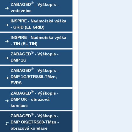
®
ZABAGED
- Výškopis -
vrstevnice
INSPIRE - Nadmořská výška
- GRID (EL GRID)
INSPIRE - Nadmořská výška
- TIN (EL TIN)
®
ZABAGED
- Výškopis -
DMP 1G
®
ZABAGED
- Výškopis -
DMP 1G/ETRS89-TMzn,
EVRS
®
ZABAGED
- Výškopis -
DMP OK - obrazová
korelace
®
ZABAGED
- Výškopis -
DMP OK/ETRS89-TMzn -
obrazová korelace