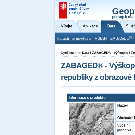
Geop
přístup k ma
Vítejte
Aplikace
Data
Služ
®
Katastr nemovitostí
RÚIAN
ZABAGED
-
Nyní jste zde:
Data / ZABAGED® - výškopis / 
ZABAGED® - Výškopis
republiky z obrazové
Informace o produktu
Název
Obchodní 
Výdejní
jednotka