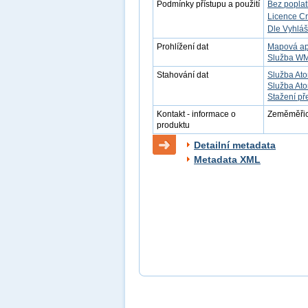
Podmínky přístupu a použití
Bez popla
Licence C
Dle Vyhláš
Prohlížení dat
Mapová ap
Služba W
Stahování dat
Služba Ato
Služba Ato
Stažení př
Kontakt - informace o
Zeměměřick
produktu
Detailní metadata
Metadata XML