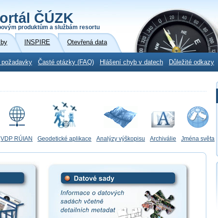
ortál ČÚZK
povým produktům a službám resortu
žby
INSPIRE
Otevřená data
 požadavky
Časté otázky (FAQ)
Hlášení chyb v datech
Důležité odkazy
VDP RÚIAN
Geodetické aplikace
Analýzy výškopisu
Archiválie
Jména světa