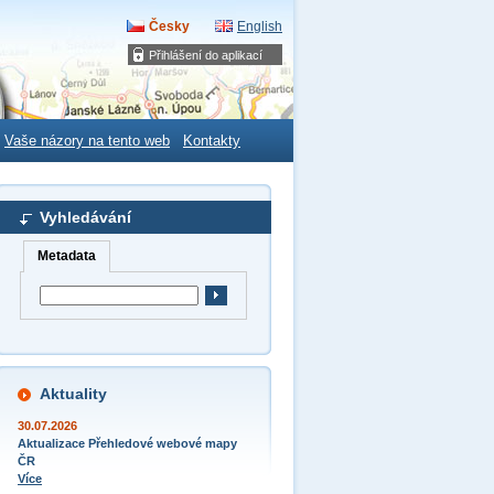
Česky
English
Přihlášení do aplikací
Vaše názory na tento web
Kontakty
Vyhledávání
Metadata
Aktuality
30.07.2026
Aktualizace Přehledové webové mapy
ČR
Více