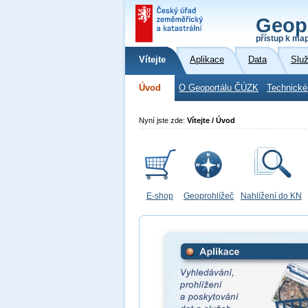
Geop
přístup k ma
Vítejte
Aplikace
Data
Slu
Úvod
O Geoportálu ČÚZK
Technické
Nyní jste zde:
Vítejte / Úvod
E-shop
Geoprohlížeč
Nahlížení do KN