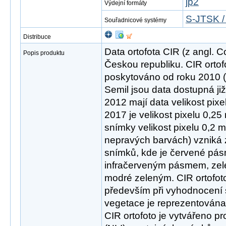
jp2
Výdejní formáty
S-JTSK /
Souřadnicové systémy
Distribuce
Data ortofota CIR (z angl. C
Popis produktu
Českou republiku. CIR ortof
poskytováno od roku 2010 (
Semil jsou data dostupná ji
2012 mají data velikost pixe
2017 je velikost pixelu 0,25
snímky velikost pixelu 0,2 m.
nepravých barvách) vzniká 
snímků, kde je červené pá
infračerveným pásmem, ze
modré zeleným. CIR ortofoto
především při vyhodnocení 
vegetace je reprezentována
CIR ortofoto je vytvářeno pro