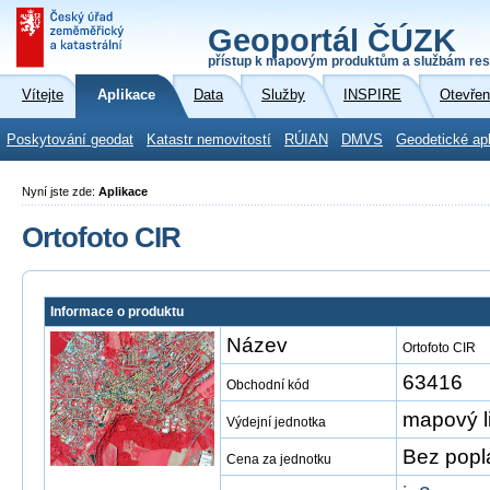
Geoportál ČÚZK
přístup k mapovým produktům a službám res
Vítejte
Aplikace
Data
Služby
INSPIRE
Otevřen
Poskytování geodat
Katastr nemovitostí
RÚIAN
DMVS
Geodetické ap
Nyní jste zde:
Aplikace
Ortofoto CIR
Informace o produktu
Název
Ortofoto CIR
63416
Obchodní kód
mapový l
Výdejní jednotka
Bez popl
Cena za jednotku