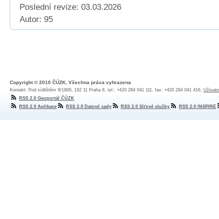
Poslední revize:
03.03.2026
Autor: 95
Copyright © 2010 ČÚZK, Všechna práva vyhrazena
Kontakt: Pod sídlištěm 9/1800, 182 11 Praha 8, tel.: +420 284 041 111, fax: +420 284 041 416,
Uživate
RSS 2.0 Geoportál ČÚZK
RSS 2.0 Aplikace
RSS 2.0 Datové sady
RSS 2.0 Síťové služby
RSS 2.0 INSPIRE