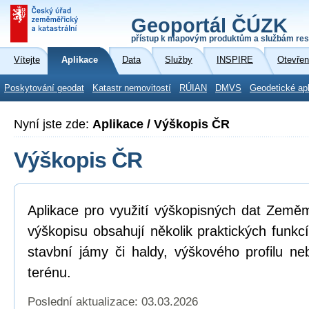
Geoportál ČÚZK
přístup k mapovým produktům a službám res
Vítejte
Aplikace
Data
Služby
INSPIRE
Otevřen
Poskytování geodat
Katastr nemovitostí
RÚIAN
DMVS
Geodetické ap
Nyní jste zde:
Aplikace / Výškopis ČR
Výškopis ČR
Aplikace pro využití výškopisných dat Země
výškopisu obsahují několik praktických funkc
stavbní jámy či haldy, výškového profilu neb
terénu.
Poslední aktualizace: 03.03.2026