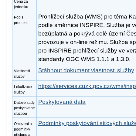
Cena za
jednotku
Prohlížecí služba (WMS) pro téma Kat
Popis
produktu
podle směrnice INSPIRE. Služba je v
bezúplatná a pokrývá celé území Čes
provozuje v on-line režimu. Služba s
pro INSPIRE prohlížecí služby ve ver
standardy OGC WMS 1.1.1 a 1.3.0.
Stáhnout dokument vlastnosti služby
Vlastnosti
služby
https://services.cuzk.gov.cz/wms/in
Lokalizace
služby
Poskytovaná data
Datové sady
poskytované
službou
Podmínky poskytování síťových slu
Omezení a
podmínky
přístupu a