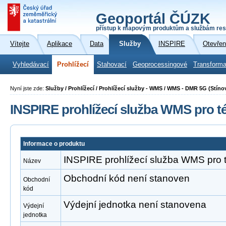
Geoportál ČÚZK
přístup k mapovým produktům a službám res
Vítejte
Aplikace
Data
Služby
INSPIRE
Otevřen
Vyhledávací
Prohlížecí
Stahovací
Geoprocessingové
Transforma
Nyní jste zde:
Služby / Prohlížecí / Prohlížecí služby - WMS / WMS - DMR 5G (Stíno
INSPIRE prohlížecí služba WMS pro t
Informace o produktu
INSPIRE prohlížecí služba WMS pro 
Název
Obchodní kód není stanoven
Obchodní
kód
Výdejní jednotka není stanovena
Výdejní
jednotka