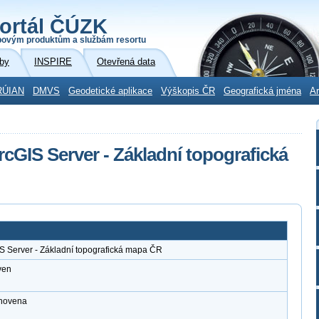
ortál ČÚZK
povým produktům a službám resortu
by
INSPIRE
Otevřená data
RÚIAN
DMVS
Geodetické aplikace
Výškopis ČR
Geografická jména
Ar
cGIS Server - Základní topografická
S Server - Základní topografická mapa ČR
ven
anovena