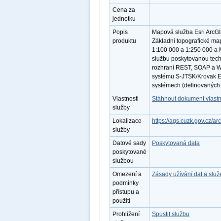
Cena za
jednotku
Popis
Mapová služba Esri ArcGI
produktu
Základní topografické map
1:100 000 a 1:250 000 a 
službu poskytovanou techn
rozhraní REST, SOAP a W
systému S-JTSK/Krovak Ea
systémech (definovaných 
Vlastnosti
Stáhnout dokument vlastn
služby
Lokalizace
https://ags.cuzk.gov.cz/a
služby
Datové sady
Poskytovaná data
poskytované
službou
Omezení a
Zásady užívání dat a slu
podmínky
přístupu a
použití
Prohlížení
Spustit službu