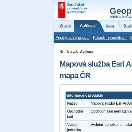
Geop
přístup k ma
Vítejte
Aplikace
Data
Služ
Poskytování geodat
Katastr nemovitostí
Nyní jste zde:
Aplikace
Mapová služba Esri Ar
mapa ČR
Informace o produktu
Název
Mapová služba Esri ArcGI
Obchodní
Obchodní kód není stano
kód
Výdejní
Výdejní jednotka není st
jednotka