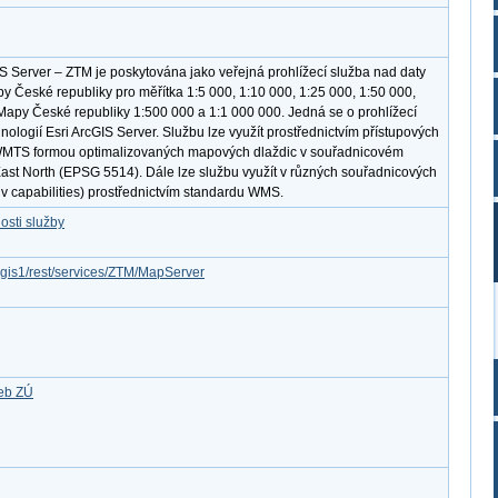
S Server – ZTM je poskytována jako veřejná prohlížecí služba nad daty
y České republiky pro měřítka 1:5 000, 1:10 000, 1:25 000, 1:50 000,
Mapy České republiky 1:500 000 a 1:1 000 000. Jedná se o prohlížecí
ologií Esri ArcGIS Server. Službu lze využít prostřednictvím přístupových
MTS formou optimalizovaných mapových dlaždic v souřadnicovém
st North (EPSG 5514). Dále lze službu využít v různých souřadnicových
v capabilities) prostřednictvím standardu WMS.
osti služby
rcgis1/rest/services/ZTM/MapServer
žeb ZÚ