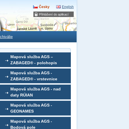
Česky
English
Přihlášení do aplikací
chiválie
Mapová služba AGS –
ZABAGED® - polohopis
Mapová služba AGS -
ZABAGED® - vrstevnice
Mapová služba AGS - nad
daty RÚIAN
Mapová služba AGS -
GEONAMES
Mapová služba AGS -
Bodová pole