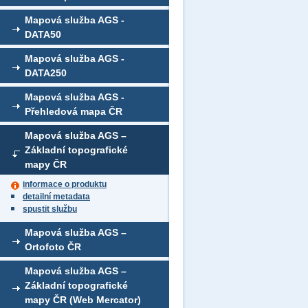
Mapová služba AGS -
DATA50
Mapová služba AGS -
DATA250
Mapová služba AGS -
Přehledová mapa ČR
Mapová služba AGS –
Základní topografické
mapy ČR
informace o produktu
detailní metadata
spustit službu
Mapová služba AGS –
Ortofoto ČR
Mapová služba AGS –
Základní topografické
mapy ČR (Web Mercator)