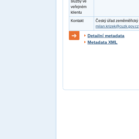
služby ve
veřejném
klientu
Kontakt
Český úřad zeměměřický a k
milan.krizek@cuzk.gov.cz
Detailní metadata
Metadata XML