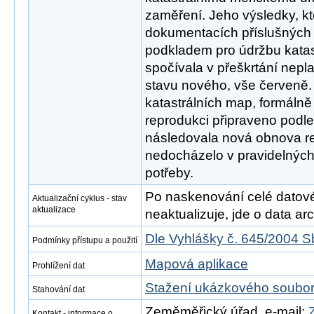
zaměření. Jeho výsledky, k
dokumentacích příslušných k
podkladem pro údržbu katas
spočívala v přeškrtání nepl
stavu nového, vše červeně.
katastrálních map, formáln
reprodukci připraveno podle 
následovala nová obnova re
nedocházelo v pravidelných 
potřeby.
Po naskenování celé datové s
Aktualizační cyklus - stav
aktualizace
neaktualizuje, jde o data arch
Dle Vyhlášky č. 645/2004 S
Podmínky přístupu a použití
Mapová aplikace
Prohlížení dat
Stažení ukázkového soubo
Stahování dat
Zeměměřický úřad, e-mail:
Kontakt - informace o