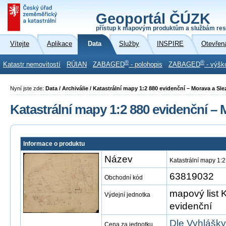
Geoportál ČÚZK
přístup k mapovým produktům a službám res
Vítejte
Aplikace
Data
Služby
INSPIRE
Otevřen
®
®
Katastr nemovitostí
RÚIAN
ZABAGED
- polohopis
ZABAGED
- výšk
Nyní jste zde:
Data / Archiválie / Katastrální mapy 1:2 880 evidenční – Morava a Sl
Katastrální mapy 1:2 880 evidenční – 
Informace o produktu
Název
Katastrální mapy 1:
63819032
Obchodní kód
mapový list 
Výdejní jednotka
evidenční
Dle Vyhlášky
Cena za jednotku