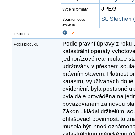
JPEG
Výdejní formáty
St. Stephen 
Souřadnicové
systémy
Distribuce
Podle právní úpravy z roku
Popis produktu
katastrální operáty vyhotov
jednorázové reambulace sta
udržovány v přesném soula
právním stavem. Platnost or
katastru, využívaných do t
evidenční, byla postupně 
byla dále prováděna na jedn
považovaném za novou plat
Zákon ukládal držitelům, s
ohlašovací povinnost, to 
musela být ihned oznámen
katastrálnímu měřickému úřadu