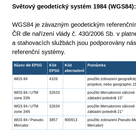
Světový geodetický systém 1984 (WGS84):
WGS84 je závazným geodetickým referenčn
ČR dle nařízení vlády č. 430/2006 Sb. v platn
a stahovacích službách jsou podporovány nás
referenční systémy.
Název dle EPSG
Kód
Kód
Poznámka
EPSG
alternativní
WGS 84
4326
použito zobrazení geografick
projekce, nebo geographic 2
WGS 84 / UTM
32633
použito Mercatorovo válcové
zone 33N
základní poledník 15°
WGS 84 / UTM
32634
použito Mercatorovo válcové 
zone 34N
základní poledník 21°
WGS 84 / Pseudo-
3857
900913
použito zobrazení Pseudo-Mer
Mercator
Mercator)