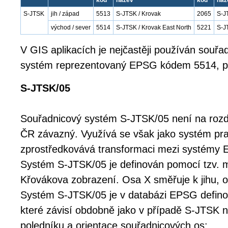
kód
název
kód
náz
S-JTSK
jih / západ
5513
S-JTSK / Krovak
2065
S-J
východ / sever
5514
S-JTSK / Krovak East North
5221
S-J
V GIS aplikacích je nejčastěji používán souřa
systém reprezentovaný EPSG kódem 5514, př
S-JTSK/05
Souřadnicový systém S-JTSK/05 není na rozd
ČR závazný. Využívá se však jako systém pra
zprostředkovává transformaci mezi systémy
Systém S-JTSK/05 je definován pomocí tzv. 
Křovákova zobrazení. Osa X směřuje k jihu, 
Systém S-JTSK/05 je v databázi EPSG defino
které závisí obdobně jako v případě S-JTSK n
poledníku a orientace souřadnicových os: