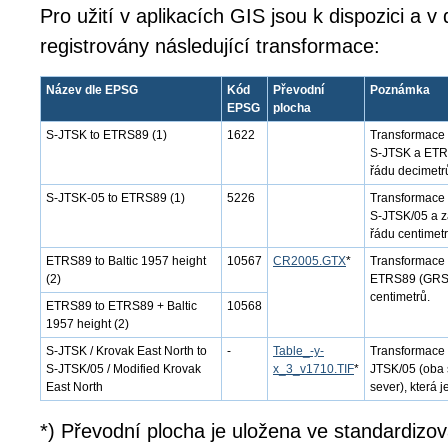
Pro užití v aplikacích GIS jsou k dispozici a 
registrovány následující transformace:
Název dle EPSG
Kód
Převodní
Poznámka
EPSG
plocha
S-JTSK to ETRS89 (1)
1622
Transformace 
S-JTSK a ETRS8
řádu decimetr
S-JTSK-05 to ETRS89 (1)
5226
Transformace 
S-JTSK/05 a z
řádu centimetr
ETRS89 to Baltic 1957 height
10567
CR2005.GTX
*
Transformace 
(2)
ETRS89 (GRS80
centimetrů.
ETRS89 to ETRS89 + Baltic
10568
1957 height (2)
S-JTSK / Krovak East North to
-
Table_-y-
Transformace 
S-JTSK/05 / Modified Krovak
x_3_v1710.TIF
*
JTSK/05 (oba 
East North
sever), která j
*) Převodní plocha je uložena ve standardizo