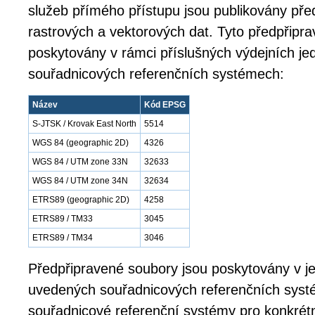
služeb přímého přístupu jsou publikovány př
rastrových a vektorových dat. Tyto předpřipr
poskytovány v rámci příslušných výdejních jed
souřadnicových referenčních systémech:
Název
Kód EPSG
S-JTSK / Krovak East North
5514
WGS 84 (geographic 2D)
4326
WGS 84 / UTM zone 33N
32633
WGS 84 / UTM zone 34N
32634
ETRS89 (geographic 2D)
4258
ETRS89 / TM33
3045
ETRS89 / TM34
3046
Předpřipravené soubory jsou poskytovány v j
uvedených souřadnicových referenčních syst
souřadnicové referenční systémy pro konkrétn