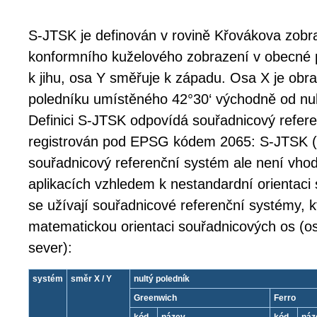
S-JTSK je definován v rovině Křovákova zobra
konformního kuželového zobrazení v obecné 
k jihu, osa Y směřuje k západu. Osa X je ob
poledníku umístěného 42°30‘ východně od nul
Definici S-JTSK odpovídá souřadnicový refere
registrován pod EPSG kódem 2065: S-JTSK (F
souřadnicový referenční systém ale není vhod
aplikacích vzhledem k nestandardní orientaci
se užívají souřadnicové referenční systémy, k
matematickou orientaci souřadnicových os (o
sever):
systém
směr X / Y
nultý poledník
Greenwich
Ferro