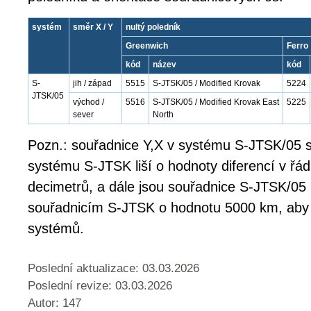
systém
směr X / Y
nultý poledník
Greenwich
Ferro
kód
název
kód
S-
jih / západ
5515
S-JTSK/05 / Modified Krovak
5224
JTSK/05
východ /
5516
S-JTSK/05 / Modified Krovak East
5225
sever
North
Pozn.: souřadnice Y,X v systému S-JTSK/05 s
systému S-JTSK liší o hodnoty diferencí v řá
decimetrů, a dále jsou souřadnice S-JTSK/05
souřadnicím S-JTSK o hodnotu 5000 km, aby
systémů.
Poslední aktualizace: 03.03.2026
Poslední revize:
03.03.2026
Autor: 147