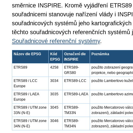
směrnice INSPIRE. Kromě vyjádření ETRS89 
souřadnicemi stanovuje nařízení vlády i INSPI
souřadnicových systémů jeho kartografických 
těchto souřadnicových referenčních systémů 
Souřadnicové referenční systémy
.
Název dle EPSG
Kód
Označení dle
Poznámka
EPSG
INSPIRE
ETRS89
4258
ETRS89-
použito zobrazení geogra
GRS80
projekce, nebo geographi
ETRS89 / LCC
3034
ETRS89-LCC
použito Lambertovo kužel
Europe
ETRS89 / LAEA
3035
ETRS89-LAEA
použito Lambertovo azimu
Europe
ETRS89 / UTM zone
3045
ETRS89-
použito Mercatorovo válc
33N (N-E)
TM33N
zobrazení), základní pole
ETRS89 / UTM zone
3046
ETRS89-
použito Mercatorovo válc
34N (N-E)
TM34N
zobrazení), základní pole