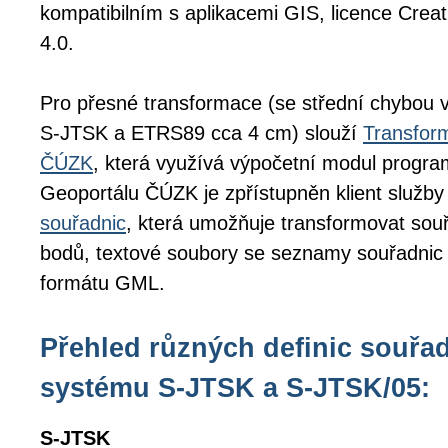
kompatibilním s aplikacemi GIS, licence Cr
4.0.
Pro přesné transformace (se střední chybou 
S-JTSK a ETRS89 cca 4 cm) slouží
Transfor
ČÚZK
, která využívá výpočetní modul prog
Geoportálu ČÚZK je zpřístupněn klient služby
souřadnic
, která umožňuje transformovat souř
bodů, textové soubory se seznamy souřadnic
formátu GML.
Přehled různých definic souřa
systému S-JTSK a S-JTSK/05:
S-JTSK