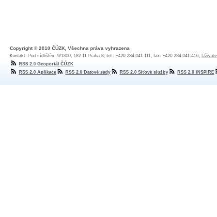
Copyright © 2010 ČÚZK, Všechna práva vyhrazena
Kontakt: Pod sídlištěm 9/1800, 182 11 Praha 8, tel.: +420 284 041 111, fax: +420 284 041 416,
Uživate
RSS 2.0 Geoportál ČÚZK
RSS 2.0 Aplikace
RSS 2.0 Datové sady
RSS 2.0 Síťové služby
RSS 2.0 INSPIRE