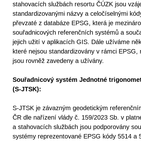
stahovacích službách resortu ČÚZK jsou vzáj
standardizovanými názvy a celočíselnými kó
převzaté z databáze EPSG, která je mezinár
souřadnicových referenčních systémů a souč
jejich užití v aplikacích GIS. Dále užíváme něk
které nejsou standardizovány v rámci EPSG, 
jsou rovněž zavedeny a užívány.
Souřadnicový systém Jednotné trigonometri
(S-JTSK):
S-JTSK je závazným geodetickým referenčn
ČR dle nařízení vlády č. 159/2023 Sb. v platn
a stahovacích službách jsou podporovány sou
systémy reprezentované EPSG kódy 5514 a 