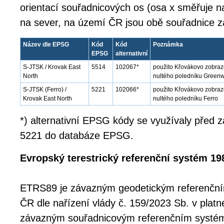
orientací souřadnicových os (osa x směřuje 
na sever, na území ČR jsou obě souřadnice z
Název dle EPSG
Kód
Kód
Poznámka
EPSG
alternativní
S-JTSK / Krovak East
5514
102067*
použito Křovákovo zobraz
North
nultého poledníku Green
S-JTSK (Ferro) /
5221
102066*
použito Křovákovo zobraze
Krovak East North
nultého poledníku Ferro
*) alternativní EPSG kódy se využívaly před
5221 do databáze EPSG.
Evropský terestrický referenční systém 19
ETRS89 je závazným geodetickým referenčn
ČR dle nařízení vlády č. 159/2023 Sb. v platn
závazným souřadnicovým referenčním systé