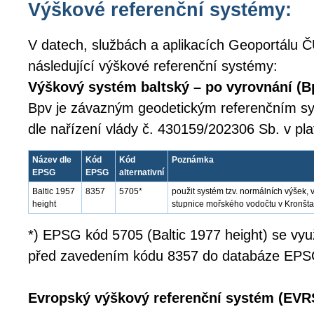
Výškové referenční systémy:
V datech, službách a aplikacích Geoportálu Č
následující výškové referenční systémy:
Výškový systém baltský – po vyrovnání (B
Bpv je závazným geodetickým referenčním 
dle nařízení vlády č. 430159/202306 Sb. v pl
Název dle
Kód
Kód
Poznámka
EPSG
EPSG
alternativní
Baltic 1957
8357
5705*
použit systém tzv. normálních výšek
height
stupnice mořského vodočtu v Kronšta
*) EPSG kód 5705 (Baltic 1977 height) se využí
před zavedením kódu 8357 do databáze EPS
Evropský výškový referenční systém (EVR