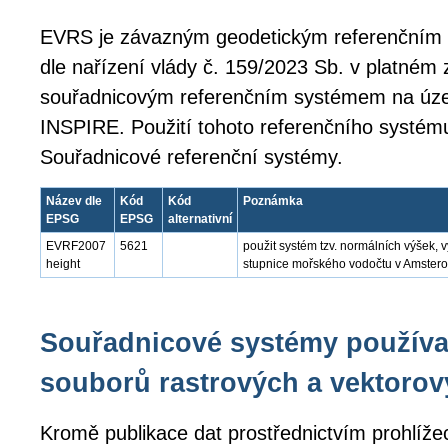
EVRS je závazným geodetickým referenční
dle nařízení vlády č. 159/2023 Sb. v platném
souřadnicovým referenčním systémem na úze
INSPIRE. Použití tohoto referenčního systém
Souřadnicové referenční systémy.
Název dle
Kód
Kód
Poznámka
EPSG
EPSG
alternativní
EVRF2007
5621
použit systém tzv. normálních výšek,
height
stupnice mořského vodočtu v Amste
Souřadnicové systémy používa
souborů rastrových a vektorov
Kromě publikace dat prostřednictvím prohlíže