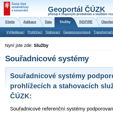
Geoportál ČÚZK
přístup k mapovým produktům a službám res
Vítejte
Aplikace
Data
Služby
INSPIRE
Otevřen
Vyhledávací
Prohlížecí
Stahovací
Geoprocessingové
Transformač
Nyní jste zde:
Služby
Souřadnicové systémy
Souřadnicové systémy podpor
prohlížecích a stahovacích slu
ČÚZK:
Souřadnicové referenční systémy podporované