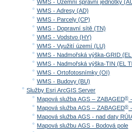
WMS - Územní správní jednotky (A
WMS - Adresy (AD)
WMS - Parcely (CP)
WMS - Dopravní sítě (TN)
WMS - Vodstvo (HY)
WMS - Využití území (LU)
WMS - Nadmořská výška-GRID (EL
WMS - Nadmořská výška-TIN (EL T
WMS - Ortofotosnímky (OI)
WMS - Budovy (BU)
Služby Esri ArcGIS Server
®
Mapová služba AGS – ZABAGED
-
®
Mapová služba AGS – ZABAGED
-
Mapová služba AGS - nad daty RÚ
Mapová službu AGS - Bodová pole