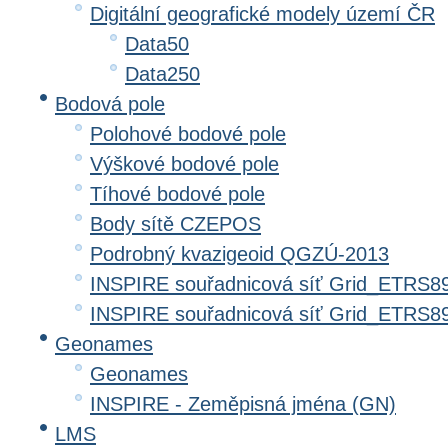
Digitální geografické modely území ČR
Data50
Data250
Bodová pole
Polohové bodové pole
Výškové bodové pole
Tíhové bodové pole
Body sítě CZEPOS
Podrobný kvazigeoid QGZÚ-2013
INSPIRE souřadnicová síť Grid_ETRS8
INSPIRE souřadnicová síť Grid_ETRS
Geonames
Geonames
INSPIRE - Zeměpisná jména (GN)
LMS