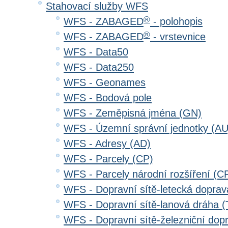
Stahovací služby WFS
®
WFS - ZABAGED
- polohopis
®
WFS - ZABAGED
- vrstevnice
WFS - Data50
WFS - Data250
WFS - Geonames
WFS - Bodová pole
WFS - Zeměpisná jména (GN)
WFS - Územní správní jednotky (AU
WFS - Adresy (AD)
WFS - Parcely (CP)
WFS - Parcely národní rozšíření (C
WFS - Dopravní sítě-letecká dopra
WFS - Dopravní sítě-lanová dráha
WFS - Dopravní sítě-železniční do