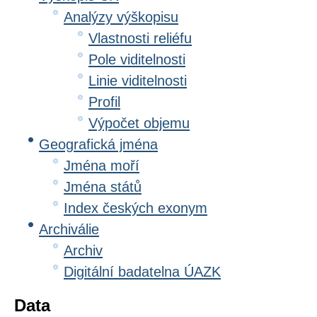
Analýzy výškopisu
Vlastnosti reliéfu
Pole viditelnosti
Linie viditelnosti
Profil
Výpočet objemu
Geografická jména
Jména moří
Jména států
Index českých exonym
Archiválie
Archiv
Digitální badatelna ÚAZK
Data