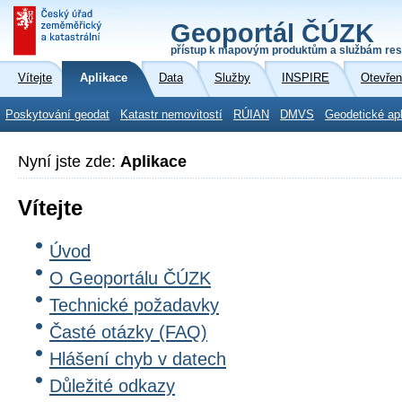
Geoportál ČÚZK
přístup k mapovým produktům a službám res
Vítejte
Aplikace
Data
Služby
INSPIRE
Otevřen
Poskytování geodat
Katastr nemovitostí
RÚIAN
DMVS
Geodetické ap
Nyní jste zde:
Aplikace
Vítejte
Úvod
O Geoportálu ČÚZK
Technické požadavky
Časté otázky (FAQ)
Hlášení chyb v datech
Důležité odkazy