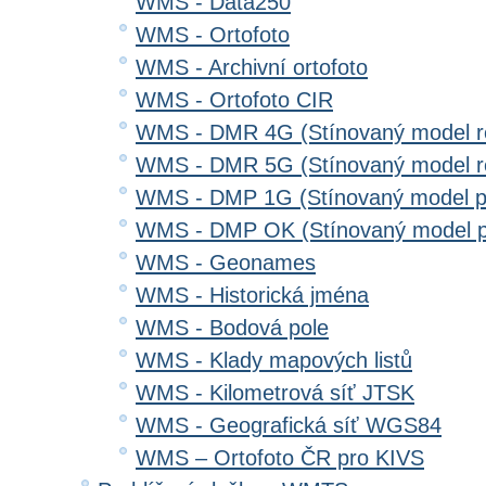
WMS - Data250
WMS - Ortofoto
WMS - Archivní ortofoto
WMS - Ortofoto CIR
WMS - DMR 4G (Stínovaný model re
WMS - DMR 5G (Stínovaný model re
WMS - DMP 1G (Stínovaný model p
WMS - DMP OK (Stínovaný model p
WMS - Geonames
WMS - Historická jména
WMS - Bodová pole
WMS - Klady mapových listů
WMS - Kilometrová síť JTSK
WMS - Geografická síť WGS84
WMS – Ortofoto ČR pro KIVS