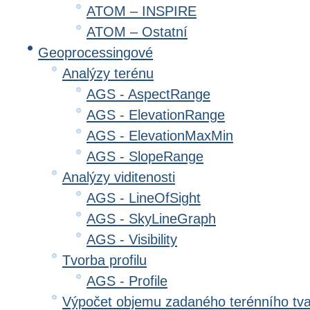
ATOM – INSPIRE
ATOM – Ostatní
Geoprocessingové
Analýzy terénu
AGS - AspectRange
AGS - ElevationRange
AGS - ElevationMaxMin
AGS - SlopeRange
Analýzy viditenosti
AGS - LineOfSight
AGS - SkyLineGraph
AGS - Visibility
Tvorba profilu
AGS - Profile
Výpočet objemu zadaného terénního tv