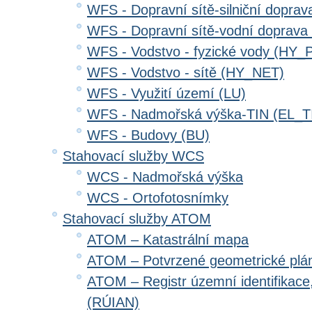
WFS - Dopravní sítě-silniční dopr
WFS - Dopravní sítě-vodní doprav
WFS - Vodstvo - fyzické vody (HY_
WFS - Vodstvo - sítě (HY_NET)
WFS - Využití území (LU)
WFS - Nadmořská výška-TIN (EL_T
WFS - Budovy (BU)
Stahovací služby WCS
WCS - Nadmořská výška
WCS - Ortofotosnímky
Stahovací služby ATOM
ATOM – Katastrální mapa
ATOM – Potvrzené geometrické plá
ATOM – Registr územní identifikace
(RÚIAN)