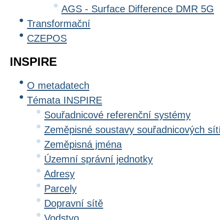
AGS - Surface Difference DMR 5G
Transformační
CZEPOS
INSPIRE
O metadatech
Témata INSPIRE
Souřadnicové referenční systémy
Zeměpisné soustavy souřadnicových sít
Zeměpisná jména
Územní správní jednotky
Adresy
Parcely
Dopravní sítě
Vodstvo