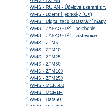
WMS - RÚIAN
WMS - RÚIAN - Účelové územní pr
WMS - Územní jednotky (UX)
WMS - Digitalizace katastrální map
®
WMS - ZABAGED
- polohopis
®
WMS - ZABAGED
- vrstevnice
WMS - ZTM5
WMS - ZTM10
WMS - ZTM25
WMS - ZTM50
WMS - ZTM100
WMS - ZTM250
WMS - MČR500
WMS - MČR1M
WMS - Data50