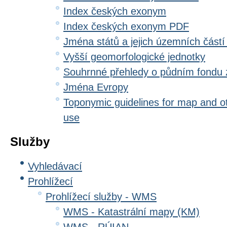
Index českých exonym
Index českých exonym PDF
Jména států a jejich územních částí
Vyšší geomorfologické jednotky
Souhrnné přehledy o půdním fondu
Jména Evropy
Toponymic guidelines for map and oth
use
Služby
Vyhledávací
Prohlížecí
Prohlížecí služby - WMS
WMS - Katastrální mapy (KM)