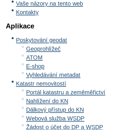
Vaše názory na tento web
Kontakty
Aplikace
Poskytování geodat
Geoprohlížeč
ATOM
E-shop
Vyhledávání metadat
Katastr nemovitostí
Portál katastru a zeměměřictví
Nahlížení do KN
Dálkový přístup do KN
Webová služba WSDP
Žádost o účet do DP a WSDP