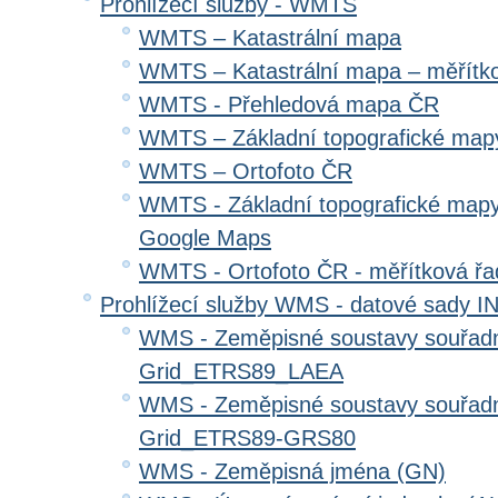
Prohlížecí služby - WMTS
WMTS – Katastrální mapa
WMTS – Katastrální mapa – měřítk
WMTS - Přehledová mapa ČR
WMTS – Základní topografické ma
WMTS – Ortofoto ČR
WMTS - Základní topografické mapy
Google Maps
WMTS - Ortofoto ČR - měřítková ř
Prohlížecí služby WMS - datové sady 
WMS - Zeměpisné soustavy souřadni
Grid_ETRS89_LAEA
WMS - Zeměpisné soustavy souřadni
Grid_ETRS89-GRS80
WMS - Zeměpisná jména (GN)