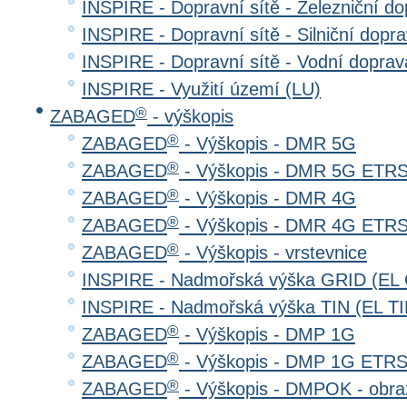
INSPIRE - Dopravní sítě - Železniční d
INSPIRE - Dopravní sítě - Silniční do
INSPIRE - Dopravní sítě - Vodní dopr
INSPIRE - Využití území (LU)
®
ZABAGED
- výškopis
®
ZABAGED
- Výškopis - DMR 5G
®
ZABAGED
- Výškopis - DMR 5G ETR
®
ZABAGED
- Výškopis - DMR 4G
®
ZABAGED
- Výškopis - DMR 4G ETR
®
ZABAGED
- Výškopis - vrstevnice
INSPIRE - Nadmořská výška GRID (EL
INSPIRE - Nadmořská výška TIN (EL TI
®
ZABAGED
- Výškopis - DMP 1G
®
ZABAGED
- Výškopis - DMP 1G ETR
®
ZABAGED
- Výškopis - DMPOK - obra