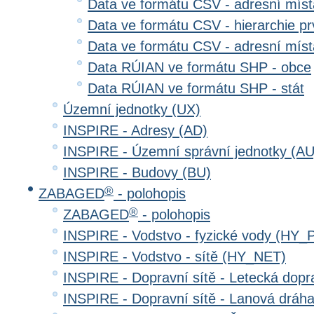
Data ve formátu CSV - adresní místa
Data ve formátu CSV - hierarchie prv
Data ve formátu CSV - adresní místa
Data RÚIAN ve formátu SHP - obce
Data RÚIAN ve formátu SHP - stát
Územní jednotky (UX)
INSPIRE - Adresy (AD)
INSPIRE - Územní správní jednotky (AU
INSPIRE - Budovy (BU)
®
ZABAGED
- polohopis
®
ZABAGED
- polohopis
INSPIRE - Vodstvo - fyzické vody (HY_
INSPIRE - Vodstvo - sítě (HY_NET)
INSPIRE - Dopravní sítě - Letecká dop
INSPIRE - Dopravní sítě - Lanová drá