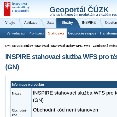
Geoportál ČÚZK
přístup k mapovým produktům a službám res
Vítejte
Aplikace
Data
Služby
INSPIRE
Otevřen
Vyhledávací
Prohlížecí
Stahovací
Geoprocessingové
Transforma
Nyní jste zde:
Služby / Stahovací / Stahovací služby WFS / WFS - Zeměpisná jmén
INSPIRE stahovací služba WFS pro t
(GN)
Informace o produktu
INSPIRE stahovací služba WFS pro 
Název
(GN)
Obchodní kód není stanoven
Obchodní
kód