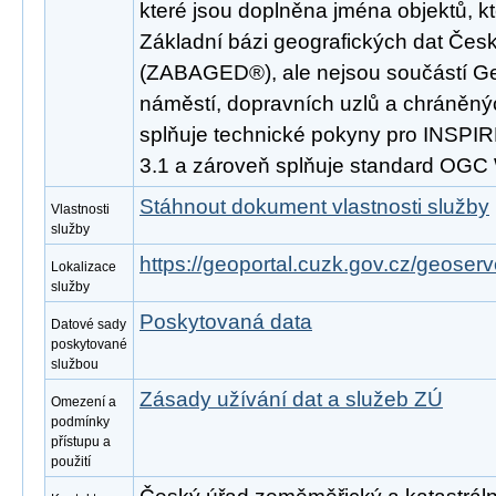
které jsou doplněna jména objektů, k
Základní bázi geografických dat Česk
(ZABAGED®), ale nejsou součástí Ge
náměstí, dopravních uzlů a chráněný
splňuje technické pokyny pro INSPIR
3.1 a zároveň splňuje standard OGC
Stáhnout dokument vlastnosti služby
Vlastnosti
služby
https://geoportal.cuzk.gov.cz/geoserv
Lokalizace
služby
Poskytovaná data
Datové sady
poskytované
službou
Zásady užívání dat a služeb ZÚ
Omezení a
podmínky
přístupu a
použití