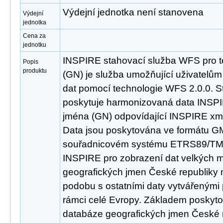
Výdejní jednotka není stanovena
Výdejní
jednotka
Cena za
jednotku
INSPIRE stahovací služba WFS pro 
Popis
produktu
(GN) je služba umožňující uživatelů
dat pomocí technologie WFS 2.0.0. S
poskytuje harmonizovaná data INSP
jména (GN) odpovídající INSPIRE xml
Data jsou poskytována ve formátu GM
souřadnicovém systému ETRS89/TM
INSPIRE pro zobrazení dat velkých m
geografických jmen České republiky 
podobu s ostatními daty vytvářenými
rámci celé Evropy. Základem poskyto
databáze geografických jmen České 