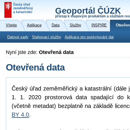
Geoportál ČÚZK
přístup k mapovým produktům a službám res
Vítejte
Aplikace
Data
Služby
INSPIRE
Otevřen
Datové sady
Stahovací služby
Aplikace pro poskytování dat
Nyní jste zde:
Otevřená data
Otevřená data
Český úřad zeměměřický a katastrální (dále 
1. 1. 2020 prostorová data spadající do 
(včetně metadat) bezplatně na základě licen
BY 4.0
.