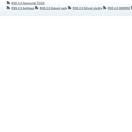
RSS 2.0 Geoportál ČÚZK
RSS 2.0 Aplikace
RSS 2.0 Datové sady
RSS 2.0 Síťové služby
RSS 2.0 INSPIRE