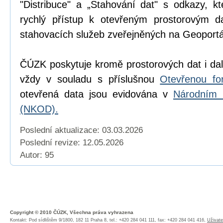
"Distribuce" a „Stahování dat" s odkazy, k
rychlý přístup k otevřeným prostorovým d
stahovacích služeb zveřejněných na Geoport
ČÚZK poskytuje kromě prostorových dat i dal
vždy v souladu s příslušnou
Otevřenou fo
otevřená data jsou evidována v
Národním 
(NKOD).
Poslední aktualizace: 03.03.2026
Poslední revize:
12.05.2026
Autor: 95
Copyright © 2010 ČÚZK, Všechna práva vyhrazena
Kontakt: Pod sídlištěm 9/1800, 182 11 Praha 8, tel.: +420 284 041 111, fax: +420 284 041 416,
Uživate