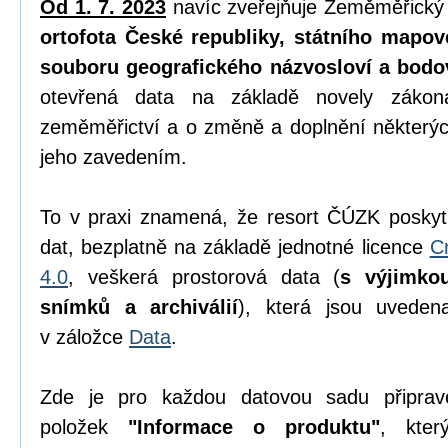
Od 1. 7. 2023
navíc zveřejňuje Zeměměřický
ortofota České republiky, státního mapov
souboru geografického názvosloví a bodo
otevřená data na základě novely zák
zeměměřictví a o změně a doplnění některýc
jeho zavedením.
To v praxi znamená, že resort ČÚZK poskyt
dat, bezplatně na základě jednotné licence
C
4.0
, veškerá prostorová data (
s výjimko
snímků a archiválií
), která jsou uvede
v záložce
Data
.
Zde je pro každou datovou sadu připrav
položek
"Informace o produktu"
, kter