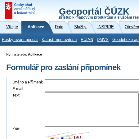
Geoportál ČÚZK
přístup k mapovým produktům a službám res
Vítejte
Aplikace
Data
Služby
INSPIRE
Otevřen
Poskytování geodat
Katastr nemovitostí
RÚIAN
DMVS
Geodetické ap
Nyní jste zde:
Aplikace
Formulář pro zaslání připomínek
Jméno a Příjmení:
E-mail:
Text:
Kód: